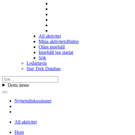
All aktivitet
Mina aktivitetsflöden
Oläst innehåll
Innehåll jag startat
Sök
Ledartavla
Star Trek Databas
Detta ämne
Nyhetsdiskussioner
All aktivitet
Hem