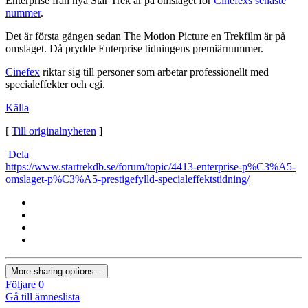
Enterprise från nya Star Trek är på omslaget för
Cinefexs senaste
nummer
.
Det är första gången sedan The Motion Picture en Trekfilm är på
omslaget. Då prydde Enterprise tidningens premiärnummer.
Cinefex
riktar sig till personer som arbetar professionellt med
specialeffekter och cgi.
Källa
[
Till originalnyheten
]
Dela
https://www.startrekdb.se/forum/topic/4413-enterprise-p%C3%A5-
omslaget-p%C3%A5-prestigefylld-specialeffektstidning/
More sharing options...
Följare
0
Gå till ämneslista