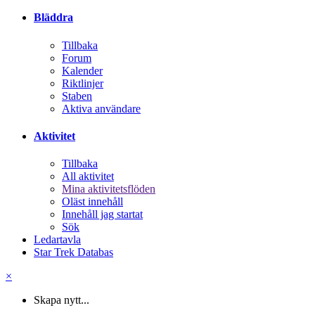
Bläddra
Tillbaka
Forum
Kalender
Riktlinjer
Staben
Aktiva användare
Aktivitet
Tillbaka
All aktivitet
Mina aktivitetsflöden
Oläst innehåll
Innehåll jag startat
Sök
Ledartavla
Star Trek Databas
×
Skapa nytt...