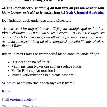
–
Gene Roddenberry sa till mig att han ville att jag skulle vara som
Gary Cooper och aldrig le,
säger han till
Scifi Channel Australia
.
Det ändrades dock under den andra säsongen.
–Det är svårt för mig att inte le, s?? jag var väldigt rigid under den
första säsongen – och du kan se det i serien – Riker är verkligen stel
och rigid, och försöker desperat att inte le, så till slut tror jag Gene,
och andra personer kom på att vi kanske skulle låta lite mer Frakes
finnas i Riker.
Intervjun med Frakes besvarar också bland annat följande frågor:
Hur det är att ha två fruar?
Vad hans barn tycker om att han spelade Riker?
Varför Riker spelar trombon?
Vilken kärlekshistoria han tyckte bäst om?
Så om du är ett Rikerfan är den mycket läsvärd!
Källa
[
Till originalnyheten
]