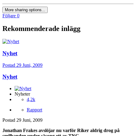
More sharing options...
Följare
0
Rekommenderade inlägg
Nyhet
Postad
29 Juni, 2009
Nyhet
Nyheter
4,2k
Rapport
Postad
29 Juni, 2009
Jonathan Frakes avslöjar nu varför Riker aldrig drog på
smilbanden under säsong ett av TNG.