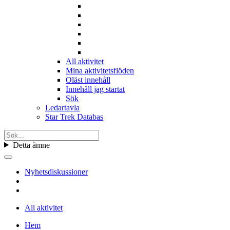
All aktivitet
Mina aktivitetsflöden
Oläst innehåll
Innehåll jag startat
Sök
Ledartavla
Star Trek Databas
Detta ämne
Nyhetsdiskussioner
All aktivitet
Hem