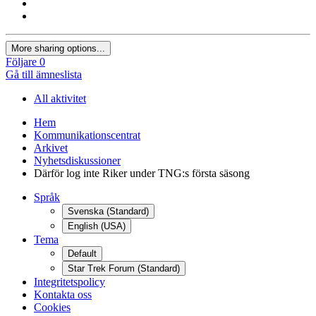
More sharing options...
Följare
0
Gå till ämneslista
All aktivitet
Hem
Kommunikationscentrat
Arkivet
Nyhetsdiskussioner
Därför log inte Riker under TNG:s första säsong
Språk
Svenska (Standard)
English (USA)
Tema
Default
Star Trek Forum (Standard)
Integritetspolicy
Kontakta oss
Cookies