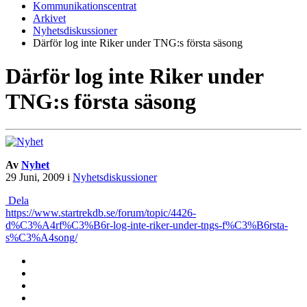
Kommunikationscentrat
Arkivet
Nyhetsdiskussioner
Därför log inte Riker under TNG:s första säsong
Därför log inte Riker under
TNG:s första säsong
Av
Nyhet
29 Juni, 2009
i
Nyhetsdiskussioner
Dela
https://www.startrekdb.se/forum/topic/4426-
d%C3%A4rf%C3%B6r-log-inte-riker-under-tngs-f%C3%B6rsta-
s%C3%A4song/