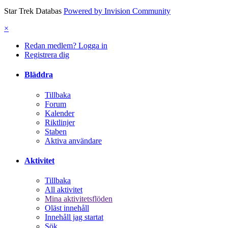
Star Trek Databas
Powered by Invision Community
×
Redan medlem? Logga in
Registrera dig
Bläddra
Tillbaka
Forum
Kalender
Riktlinjer
Staben
Aktiva användare
Aktivitet
Tillbaka
All aktivitet
Mina aktivitetsflöden
Oläst innehåll
Innehåll jag startat
Sök