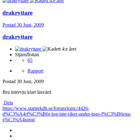
drakryttare
Postad
30 Juni, 2009
drakryttare
Stjärnflottan
65
Rapport
Postad
30 Juni, 2009
Bra intervju klart läsvärd
Dela
https://www.startrekdb.se/forum/topic/4426-
d%C3%A4rf%C3%B6r-log-inte-riker-under-tngs-f%C3%B6rsta-
s%C3%A4song/