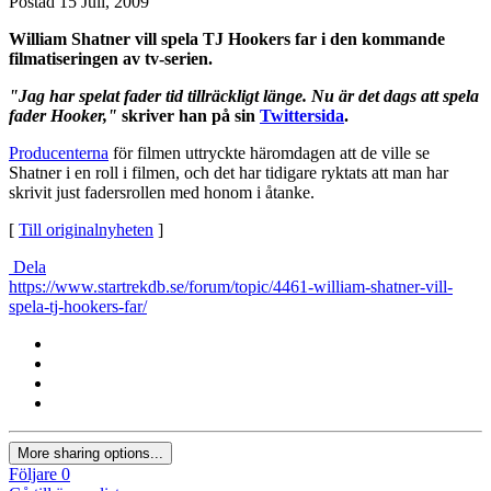
Postad
15 Juli, 2009
William Shatner vill spela TJ Hookers far i den kommande
filmatiseringen av tv-serien.
"Jag har spelat fader tid tillräckligt länge. Nu är det dags att spela
fader Hooker,"
skriver han på sin
Twittersida
.
Producenterna
för filmen uttryckte häromdagen att de ville se
Shatner i en roll i filmen, och det har tidigare ryktats att man har
skrivit just fadersrollen med honom i åtanke.
[
Till originalnyheten
]
Dela
https://www.startrekdb.se/forum/topic/4461-william-shatner-vill-
spela-tj-hookers-far/
More sharing options...
Följare
0