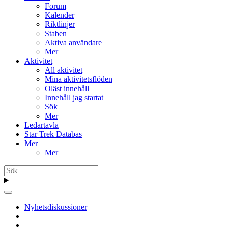
Forum
Kalender
Riktlinjer
Staben
Aktiva användare
Mer
Aktivitet
All aktivitet
Mina aktivitetsflöden
Oläst innehåll
Innehåll jag startat
Sök
Mer
Ledartavla
Star Trek Databas
Mer
Mer
Nyhetsdiskussioner