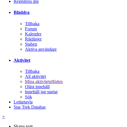
Registrera dig
Bläddra
Tillbaka
Forum
Kalender
Riktlinjer
Staben
Aktiva användare
Aktivitet
Tillbaka
All aktivitet
Mina aktivitetsflöden
Oläst innehåll
Innehåll jag startat
Sök
Ledartavla
Star Trek Databas
×
Skapa nytt...