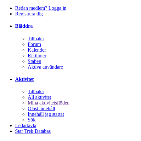
Redan medlem? Logga in
Registrera dig
Bläddra
Tillbaka
Forum
Kalender
Riktlinjer
Staben
Aktiva användare
Aktivitet
Tillbaka
All aktivitet
Mina aktivitetsflöden
Oläst innehåll
Innehåll jag startat
Sök
Ledartavla
Star Trek Databas