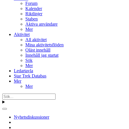
Forum
Kalender
Riktlinjer
Staben
Aktiva användare
Mer
Aktivitet
All aktivitet
Mina aktivitetsflöden
Oläst innehåll
Innehåll jag startat
Sök
Mer
Ledartavla
Star Trek Databas
Mer
Mer
Nyhetsdiskussioner