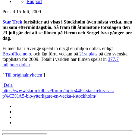
Rapport
Postad
15 Juli, 2009
Star Trek
fortsätter att visas i Stockholm även nästa vecka, men
nu som eftermiddagsbio. Så fram till åtminstone torsdagen den
23 juli går det att se filmen på Heron och Sergel fyra gånger per
dag.
Filmen har i Sverige spelat in drygt en miljon dollar, enligt
Boxofficemojo
, och låg förra veckan på
21:a plats
på den svenska
topplistan för 2009. Totalt i världen har filmen spelat in
377,7
miljoner dollar
.
[
Till originalnyheten
]
Dela
https://www.startrekdb.se/forum/topic/4462-star-trek-visas-
p%C3%A5-bio-ytterligare-en-vecka-i-stockholm/