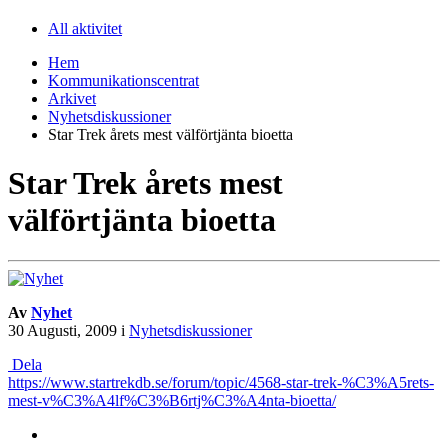
All aktivitet
Hem
Kommunikationscentrat
Arkivet
Nyhetsdiskussioner
Star Trek årets mest välförtjänta bioetta
Star Trek årets mest
välförtjänta bioetta
Av
Nyhet
30 Augusti, 2009
i
Nyhetsdiskussioner
Dela
https://www.startrekdb.se/forum/topic/4568-star-trek-%C3%A5rets-
mest-v%C3%A4lf%C3%B6rtj%C3%A4nta-bioetta/