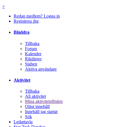
×
Redan medlem? Logga in
Registrera dig
Bläddra
Tillbaka
Forum
Kalender
Riktlinjer
Staben
Aktiva användare
Aktivitet
Tillbaka
All aktivitet
Mina aktivitetsflöden
Oläst innehåll
Innehåll jag startat
Sök
Ledartavla
Star Trek Databas