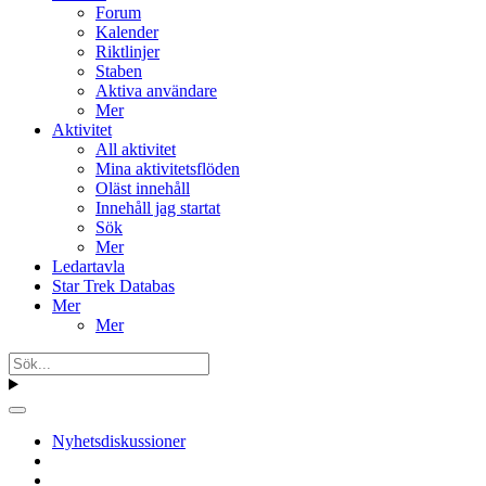
Forum
Kalender
Riktlinjer
Staben
Aktiva användare
Mer
Aktivitet
All aktivitet
Mina aktivitetsflöden
Oläst innehåll
Innehåll jag startat
Sök
Mer
Ledartavla
Star Trek Databas
Mer
Mer
Nyhetsdiskussioner