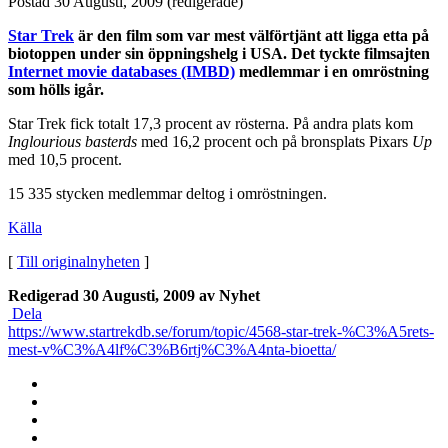
Postad
30 Augusti, 2009
(redigerade)
Star Trek
är den film som var mest välförtjänt att ligga etta på
biotoppen under sin öppningshelg i USA. Det tyckte filmsajten
Internet movie databases (IMBD)
medlemmar i en omröstning
som hölls igår.
Star Trek fick totalt 17,3 procent av rösterna. På andra plats kom
Inglourious basterds
med 16,2 procent och på bronsplats Pixars
Up
med 10,5 procent.
15 335 stycken medlemmar deltog i omröstningen.
Källa
[
Till originalnyheten
]
Redigerad
30 Augusti, 2009
av Nyhet
Dela
https://www.startrekdb.se/forum/topic/4568-star-trek-%C3%A5rets-
mest-v%C3%A4lf%C3%B6rtj%C3%A4nta-bioetta/