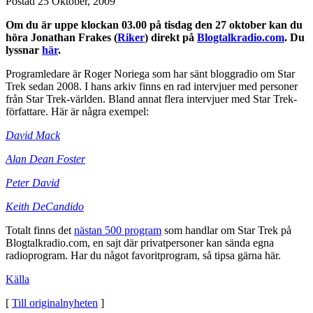
Postad
25 Oktober, 2009
Om du är uppe klockan 03.00 på tisdag den 27 oktober kan du
höra Jonathan Frakes (
Riker
) direkt på
Blogtalkradio.com
. Du
lyssnar
här
.
Programledare är Roger Noriega som har sänt bloggradio om Star
Trek sedan 2008. I hans arkiv finns en rad intervjuer med personer
från Star Trek-världen. Bland annat flera intervjuer med Star Trek-
författare. Här är några exempel:
David Mack
Alan Dean Foster
Peter David
Keith DeCandido
Totalt finns det
nästan 500 program
som handlar om Star Trek på
Blogtalkradio.com, en sajt där privatpersoner kan sända egna
radioprogram. Har du något favoritprogram, så tipsa gärna här.
Källa
[
Till originalnyheten
]