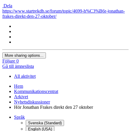
Dela
https://www.startrekdb.se/forum/topic/4699-h%C3%B6r-jonathan-
frakes-direkt-den-27-oktober/
More sharing options...
Följare
0
Gå till ämneslista
All aktivitet
Hem
Kommunikationscentrat
Arkivet
Nyhetsdiskussioner
Hör Jonathan Frakes direkt den 27 oktober
Språk
Svenska (Standard)
English (USA)