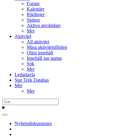
Forum
Kalender
Riktlinjer
Staben
Aktiva användare
Mer
Aktivitet
All aktivitet
Mina aktivitetsflöden
Oläst innehåll
Innehåll jag startat
Sök
Mer
Ledartavla
Star Trek Databas
Mer
Mer
Nyhetsdiskussioner