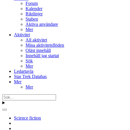
Forum
Kalender
Riktlinjer
Staben
Aktiva användare
Mer
Aktivitet
All aktivitet
Mina aktivitetsflöden
Oläst innehåll
Innehåll jag startat
Sök
Mer
Ledartavla
Star Trek Databas
Mer
Mer
Science fiction