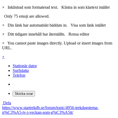
×
Inklistrad som formaterad text.
Klistra in som klartext istället
Only 75 emoji are allowed.
×
Din länk har automatiskt bäddats in.
Visa som länk istället
×
Ditt tidigare innehåll har återställts.
Rensa editor
×
You cannot paste images directly. Upload or insert images from
URL.
×
Stationär dator
Surfplatta
Telefon
Skicka svar
Dela
https://www.startrekdb.se/forum/topic/4956-trekdagstema-
p%C3%A5-tv-i-veckan-som-g%C3%A5tt/