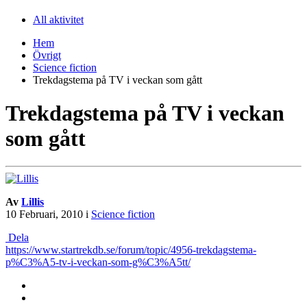
All aktivitet
Hem
Övrigt
Science fiction
Trekdagstema på TV i veckan som gått
Trekdagstema på TV i veckan
som gått
Av
Lillis
10 Februari, 2010
i
Science fiction
Dela
https://www.startrekdb.se/forum/topic/4956-trekdagstema-
p%C3%A5-tv-i-veckan-som-g%C3%A5tt/