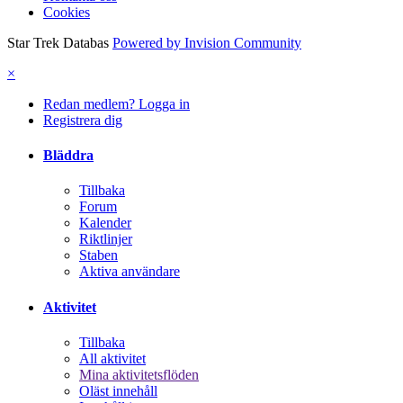
Cookies
Star Trek Databas
Powered by Invision Community
×
Redan medlem? Logga in
Registrera dig
Bläddra
Tillbaka
Forum
Kalender
Riktlinjer
Staben
Aktiva användare
Aktivitet
Tillbaka
All aktivitet
Mina aktivitetsflöden
Oläst innehåll