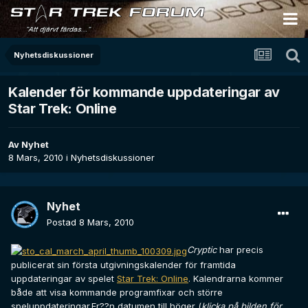
Nyhetsdiskussioner
Kalender för kommande uppdateringar av
Star Trek: Online
Av
Nyhet
8 Mars, 2010
i
Nyhetsdiskussioner
Nyhet
Postad
8 Mars, 2010
Cryptic
har precis
publicerat sin första utgivningskalender för framtida
uppdateringar av spelet
Star Trek: Online
. Kalendrarna kommer
både att visa kommande programfixar och större
speluppdateringar.Fr??n datumen till höger (
klicka på bilden för