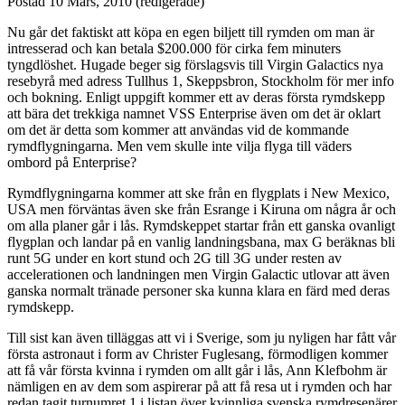
Postad
10 Mars, 2010
(redigerade)
Nu går det faktiskt att köpa en egen biljett till rymden om man är
intresserad och kan betala $200.000 för cirka fem minuters
tyngdlöshet. Hugade beger sig förslagsvis till Virgin Galactics nya
resebyrå med adress Tullhus 1, Skeppsbron, Stockholm för mer info
och bokning. Enligt uppgift kommer ett av deras första rymdskepp
att bära det trekkiga namnet VSS Enterprise även om det är oklart
om det är detta som kommer att användas vid de kommande
rymdflygningarna. Men vem skulle inte vilja flyga till väders
ombord på Enterprise?
Rymdflygningarna kommer att ske från en flygplats i New Mexico,
USA men förväntas även ske från Esrange i Kiruna om några år och
om alla planer går i lås. Rymdskeppet startar från ett ganska ovanligt
flygplan och landar på en vanlig landningsbana, max G beräknas bli
runt 5G under en kort stund och 2G till 3G under resten av
accelerationen och landningen men Virgin Galactic utlovar att även
ganska normalt tränade personer ska kunna klara en färd med deras
rymdskepp.
Till sist kan även tilläggas att vi i Sverige, som ju nyligen har fått vår
första astronaut i form av Christer Fuglesang, förmodligen kommer
att få vår första kvinna i rymden om allt går i lås, Ann Klefbohm är
nämligen en av dem som aspirerar på att få resa ut i rymden och har
redan tagit turnumret 1 i listan över kvinnliga svenska rymdresenärer