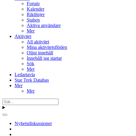
Forum
Kalender
Riktlinjer
Staben
Aktiva användare
Mer
Aktivitet
All aktivitet
Mina aktivitetsflöden
Oläst innehåll
Innehåll jag startat
Sök
Mer
Ledartavla
Star Trek Databas
Mer
Mer
Nyhetsdiskussioner