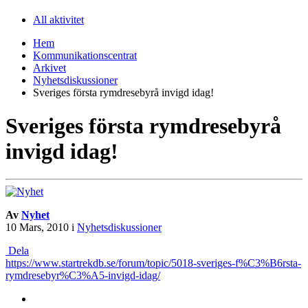
All aktivitet
Hem
Kommunikationscentrat
Arkivet
Nyhetsdiskussioner
Sveriges första rymdresebyrå invigd idag!
Sveriges första rymdresebyrå
invigd idag!
Av
Nyhet
10 Mars, 2010
i
Nyhetsdiskussioner
Dela
https://www.startrekdb.se/forum/topic/5018-sveriges-f%C3%B6rsta-
rymdresebyr%C3%A5-invigd-idag/