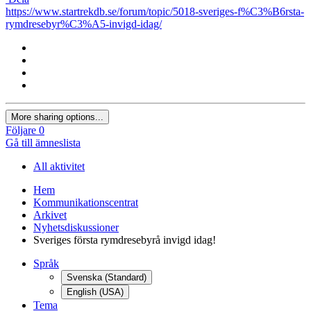
https://www.startrekdb.se/forum/topic/5018-sveriges-f%C3%B6rsta-
rymdresebyr%C3%A5-invigd-idag/
More sharing options...
Följare
0
Gå till ämneslista
All aktivitet
Hem
Kommunikationscentrat
Arkivet
Nyhetsdiskussioner
Sveriges första rymdresebyrå invigd idag!
Språk
Svenska (Standard)
English (USA)
Tema