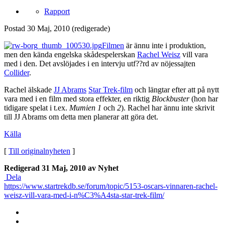
Rapport
Postad
30 Maj, 2010
(redigerade)
Filmen
är ännu inte i produktion,
men den kända engelska skådespelerskan
Rachel Weisz
vill vara
med i den. Det avslöjades i en intervju utf??rd av nöjessajten
Collider
.
Rachel älskade
JJ Abrams
Star Trek-film
och längtar efter att på nytt
vara med i en film med stora effekter, en riktig
Blockbuster
(hon har
tidigare spelat i t.ex.
Mumien 1
och
2
). Rachel har ännu inte skrivit
till JJ Abrams om detta men planerar att göra det.
Källa
[
Till originalnyheten
]
Redigerad
31 Maj, 2010
av Nyhet
Dela
https://www.startrekdb.se/forum/topic/5153-oscars-vinnaren-rachel-
weisz-vill-vara-med-i-n%C3%A4sta-star-trek-film/