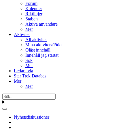
Forum
Kalender
Riktlinjer
Staben
Aktiva användare
Mer
Aktivitet
All aktivitet
Mina aktivitetsflöden
Oläst innehåll
Innehåll jag startat
Sök
Mer
Ledartavla
Star Trek Databas
Mer
Mer
Nyhetsdiskussioner