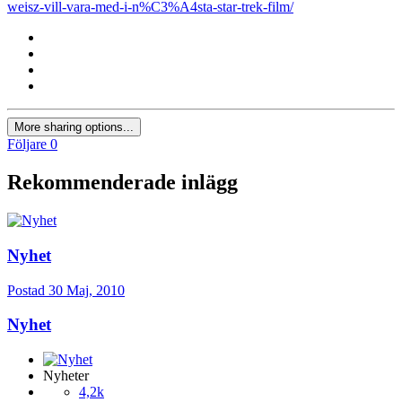
weisz-vill-vara-med-i-n%C3%A4sta-star-trek-film/
More sharing options...
Följare
0
Rekommenderade inlägg
Nyhet
Postad
30 Maj, 2010
Nyhet
Nyheter
4,2k