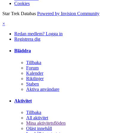
Cookies
Star Trek Databas
Powered by Invision Community
×
Redan medlem? Logga in
Registrera dig
Bläddra
Tillbaka
Forum
Kalender
Riktlinjer
Staben
Aktiva användare
Aktivitet
Tillbaka
All aktivitet
Mina aktivitetsflöden
Oläst innehåll