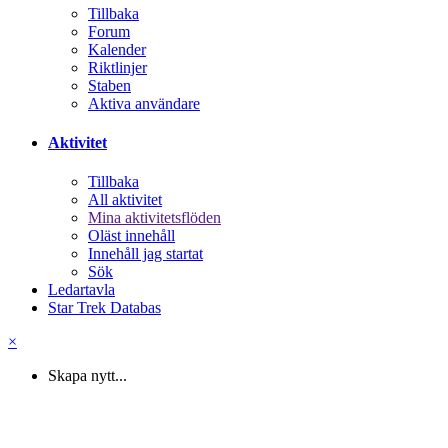
Tillbaka
Forum
Kalender
Riktlinjer
Staben
Aktiva användare
Aktivitet
Tillbaka
All aktivitet
Mina aktivitetsflöden
Oläst innehåll
Innehåll jag startat
Sök
Ledartavla
Star Trek Databas
×
Skapa nytt...