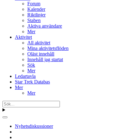
Forum
Kalender
Riktlinjer
Staben
Aktiva användare
Mer
Aktivitet
All aktivitet
Mina aktivitetsflöden
Oläst innehåll
Innehåll jag startat
Sök
Mer
Ledartavla
Star Trek Databas
Mer
Mer
Nyhetsdiskussioner