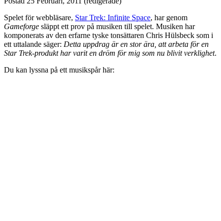
Postad
25 Februari, 2011
(redigerade)
Spelet för webbläsare,
Star Trek: Infinite Space
, har genom
Gameforge
släppt ett prov på musiken till spelet. Musiken har
komponerats av den erfarne tyske tonsättaren Chris Hülsbeck som i
ett uttalande säger:
Detta uppdrag är en stor ära, att arbeta för en
Star Trek-produkt har varit en dröm för mig som nu blivit verklighet
.
Du kan lyssna på ett musikspår här: