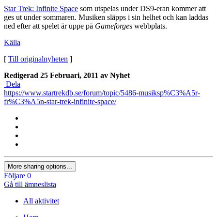
Star Trek: Infinite Space
som utspelas under DS9-eran kommer att
ges ut under sommaren. Musiken släpps i sin helhet och kan laddas
ned efter att spelet är uppe på
Gameforge
s webbplats.
Källa
[
Till originalnyheten
]
Redigerad
25 Februari, 2011
av Nyhet
Dela
https://www.startrekdb.se/forum/topic/5486-musiksp%C3%A5r-
fr%C3%A5n-star-trek-infinite-space/
More sharing options...
Följare
0
Gå till ämneslista
All aktivitet