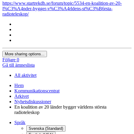
https://www.startrekdb.se/forum/topic/5534-en-koalition-av-20-
l%C3%A4nder-bygger-v%C3%A4rldens-st%C3%B6rsta-
radioteleskop/
More sharing options...
Följare
0
Gå till ämneslista
All aktivitet
Hem
Kommunikationscentrat
Arkivet
Nyhetsdiskussioner
En koalition av 20 länder bygger världens största
radioteleskop
Språk
Svenska (Standard)