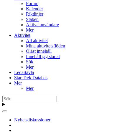
Forum
Kalender
Riktlinjer
Staben
Aktiva användare
Mer
Aktivitet
All aktivitet
Mina aktivitetsflöden
Oläst innehåll
Innehåll jag startat
Sök
Mer
Ledartavla
Star Trek Databas
Mer
Mer
Nyhetsdiskussioner