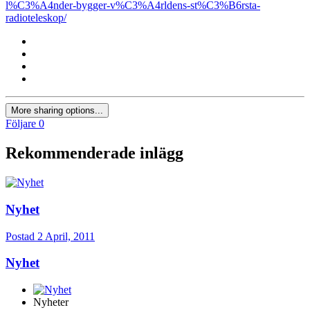
l%C3%A4nder-bygger-v%C3%A4rldens-st%C3%B6rsta-
radioteleskop/
More sharing options...
Följare
0
Rekommenderade inlägg
Nyhet
Postad
2 April, 2011
Nyhet
Nyheter