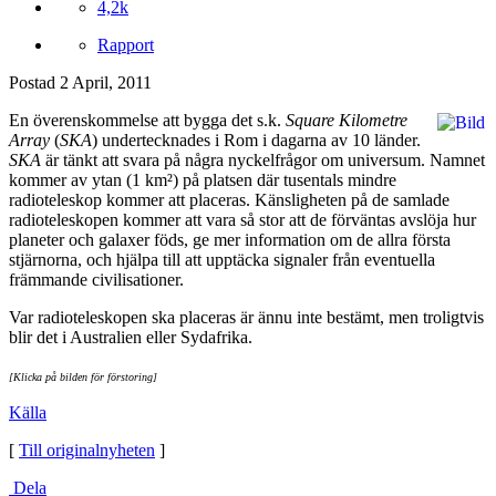
4,2k
Rapport
Postad
2 April, 2011
En överenskommelse att bygga det s.k.
Square Kilometre
Array
(
SKA
) undertecknades i Rom i dagarna av 10 länder.
SKA
är tänkt att svara på några nyckelfrågor om universum. Namnet
kommer av ytan (1 km²) på platsen där tusentals mindre
radioteleskop kommer att placeras. Känsligheten på de samlade
radioteleskopen kommer att vara så stor att de förväntas avslöja hur
planeter och galaxer föds, ge mer information om de allra första
stjärnorna, och hjälpa till att upptäcka signaler från eventuella
främmande civilisationer.
Var radioteleskopen ska placeras är ännu inte bestämt, men troligtvis
blir det i Australien eller Sydafrika.
[Klicka på bilden för förstoring]
Källa
[
Till originalnyheten
]
Dela