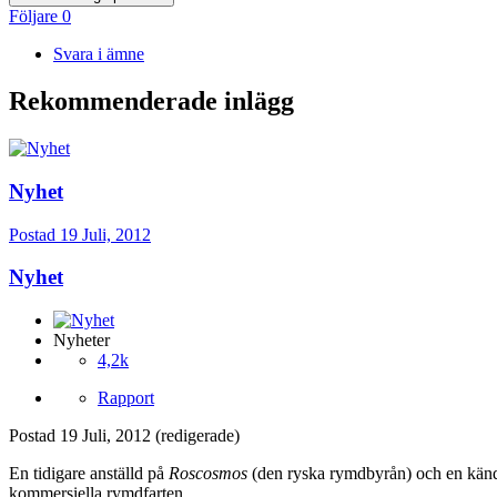
Följare
0
Svara i ämne
Rekommenderade inlägg
Nyhet
Postad
19 Juli, 2012
Nyhet
Nyheter
4,2k
Rapport
Postad
19 Juli, 2012
(redigerade)
En tidigare anställd på
Roscosmos
(den ryska rymdbyrån) och en känd k
kommersiella rymdfarten.