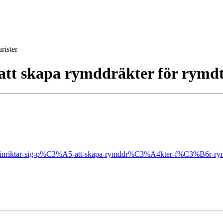
rister
å att skapa rymddräkter för rymdt
ag-inriktar-sig-p%C3%A5-att-skapa-rymddr%C3%A4kter-f%C3%B6r-rymd