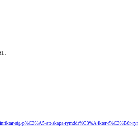
RL.
ag-inriktar-sig-p%C3%A5-att-skapa-rymddr%C3%A4kter-f%C3%B6r-rymd