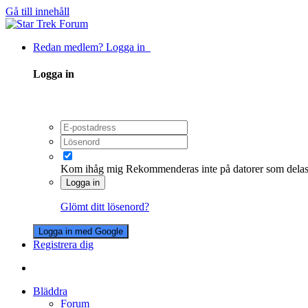
Gå till innehåll
Redan medlem? Logga in
Logga in
Kom ihåg mig
Rekommenderas inte på datorer som dela
Logga in
Glömt ditt lösenord?
Logga in med Google
Registrera dig
Bläddra
Forum