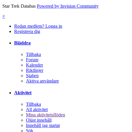
Star Trek Databas
Powered by Invision Community
×
Redan medlem? Logga in
Registrera dig
Bläddra
Tillbaka
Forum
Kalender
Riktlinjer
Staben
Aktiva användare
Aktivitet
Tillbaka
All aktivitet
Mina aktivitetsflöden
Oläst innehåll
Innehåll jag startat
Sök