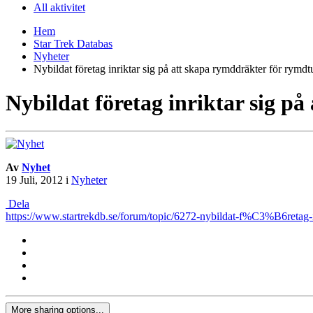
All aktivitet
Hem
Star Trek Databas
Nyheter
Nybildat företag inriktar sig på att skapa rymddräkter för rymdtu
Nybildat företag inriktar sig p
Av
Nyhet
19 Juli, 2012
i
Nyheter
Dela
https://www.startrekdb.se/forum/topic/6272-nybildat-f%C3%B6ret
More sharing options...