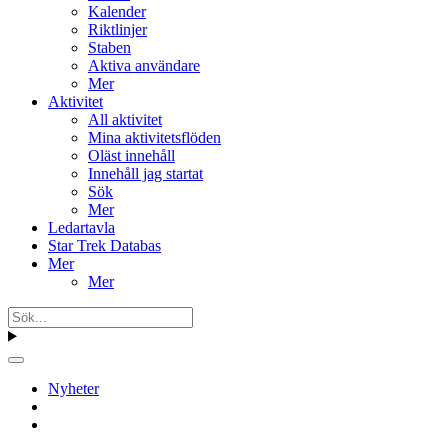
Kalender
Riktlinjer
Staben
Aktiva användare
Mer
Aktivitet
All aktivitet
Mina aktivitetsflöden
Oläst innehåll
Innehåll jag startat
Sök
Mer
Ledartavla
Star Trek Databas
Mer
Mer
Nyheter