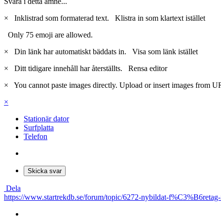
Svara i detta ämne...
×
Inklistrad som formaterad text.
Klistra in som klartext istället
Only 75 emoji are allowed.
×
Din länk har automatiskt bäddats in.
Visa som länk istället
×
Ditt tidigare innehåll har återställts.
Rensa editor
×
You cannot paste images directly. Upload or insert images from U
×
Stationär dator
Surfplatta
Telefon
Skicka svar
Dela
https://www.startrekdb.se/forum/topic/6272-nybildat-f%C3%B6ret