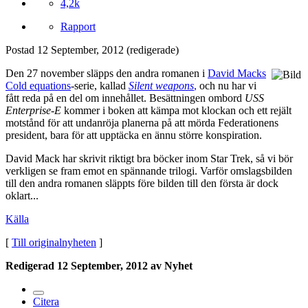
4,2k
Rapport
Postad
12 September, 2012
(redigerade)
Den 27 november släpps den andra romanen i
David Macks
Cold equations
-serie, kallad
Silent weapons
,
och nu har vi
fått reda på en del om innehållet. Besättningen ombord
USS
Enterprise-E
kommer i boken att kämpa mot klockan och ett rejält
motstånd för att undanröja planerna på att mörda Federationens
president, bara för att upptäcka en ännu större konspiration.
David Mack har skrivit riktigt bra böcker inom Star Trek, så vi bör
verkligen se fram emot en spännande trilogi. Varför omslagsbilden
till den andra romanen släppts före bilden till den första är dock
oklart...
Källa
[
Till originalnyheten
]
Redigerad
12 September, 2012
av Nyhet
Citera