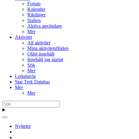
Forum
Kalender
Riktlinjer
Staben
Aktiva användare
Mer
Aktivitet
All aktivitet
Mina aktivitetsflöden
Oläst innehåll
Innehåll jag startat
Sök
Mer
Ledartavla
Star Trek Databas
Mer
Mer
Nyheter