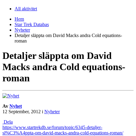
All aktivitet
Hem
Star Trek Databas
Nyheter
Detaljer släppta om David Macks andra Cold equations-
roman
Detaljer släppta om David
Macks andra Cold equations-
roman
Av
Nyhet
12 September, 2012
i
Nyheter
Dela
https://www.startrekdb.se/forum/topic/6345-detaljer-
sl%C3%A4ppta-om-david-macks-andra-cold-equations-roman/