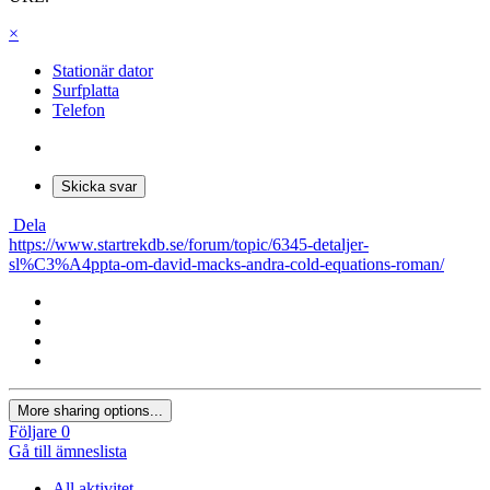
×
Stationär dator
Surfplatta
Telefon
Skicka svar
Dela
https://www.startrekdb.se/forum/topic/6345-detaljer-
sl%C3%A4ppta-om-david-macks-andra-cold-equations-roman/
More sharing options...
Följare
0
Gå till ämneslista
All aktivitet