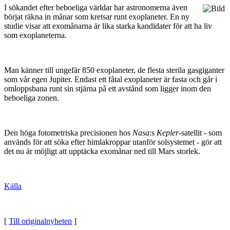
I sökandet efter beboeliga världar har astronomerna även
börjat räkna in månar som kretsar runt exoplaneter. En ny
studie visar att exomånarna är lika starka kandidater för att ha liv
som exoplaneterna.
Man känner till ungefär 850 exoplaneter, de flesta sterila gasgiganter
som vår egen Jupiter. Endast ett fåtal exoplaneter är fasta och går i
omloppsbana runt sin stjärna på ett avstånd som ligger inom den
beboeliga zonen.
Den höga fotometriska precisionen hos
Nasa
:s
Kepler
-satellit - som
används för att söka efter himlakroppar utanför solsystemet - gör att
det nu är möjligt att upptäcka exomånar ned till Mars storlek.
Källa
[
Till originalnyheten
]