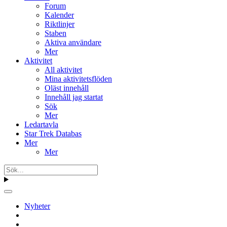
Forum
Kalender
Riktlinjer
Staben
Aktiva användare
Mer
Aktivitet
All aktivitet
Mina aktivitetsflöden
Oläst innehåll
Innehåll jag startat
Sök
Mer
Ledartavla
Star Trek Databas
Mer
Mer
Nyheter