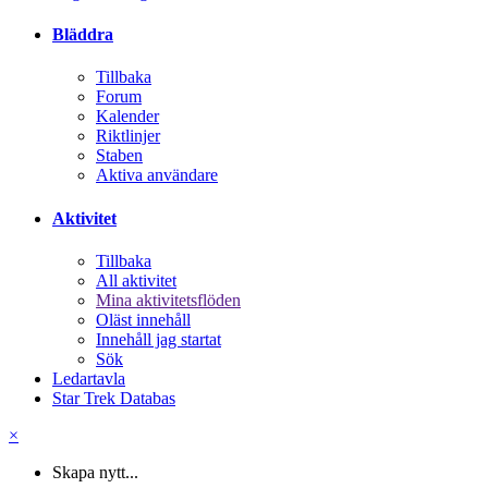
Bläddra
Tillbaka
Forum
Kalender
Riktlinjer
Staben
Aktiva användare
Aktivitet
Tillbaka
All aktivitet
Mina aktivitetsflöden
Oläst innehåll
Innehåll jag startat
Sök
Ledartavla
Star Trek Databas
×
Skapa nytt...