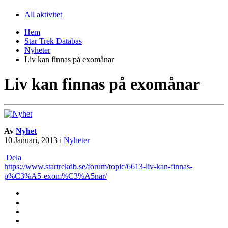
All aktivitet
Hem
Star Trek Databas
Nyheter
Liv kan finnas på exomånar
Liv kan finnas på exomånar
Av
Nyhet
10 Januari, 2013
i
Nyheter
Dela
https://www.startrekdb.se/forum/topic/6613-liv-kan-finnas-
p%C3%A5-exom%C3%A5nar/