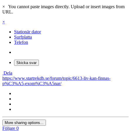
×
You cannot paste images directly. Upload or insert images from
URL.
×
Stationär dator
Surfplatta
Telefon
Skicka svar
Dela
https://www.startrekdb.se/forum/topic/6613-liv-kan-finnas-
p%C3%A5-exom%C3%A5nar/
More sharing options...
Följare
0