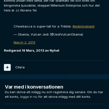
komma undan med detta; det har skämtats vitt och brett om
klingonska ljussablar, skeppet Millenium Enterprise och hur det
hela är JJ Abrams fel.
Chewbacca is super-tall for a Tribble.
#jedimindmeld
— Obama, Vulcan Jedi (@JediVulcanObama)
March 2, 2013
Redigerad
16 Mars, 2013
av Nyhet
Citera
Var med i konversationen
Du kan skriva ett inlägg nu och registrera dig senare. Om du har
ett konto,
logga in nu
för att skriva inlägg med ditt konto.