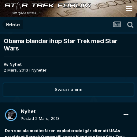
Nyheter
Obama blandar ihop Star Trek med Star
Wars
Av
Nyhet
2 Mars, 2013
i
Nyheter
Svara i ämne
Nyhet
Postad
2 Mars, 2013
Den sociala mediesfären exploderade igår efter att USAs
president Barack Obama till synes blandade ihop Star Trek