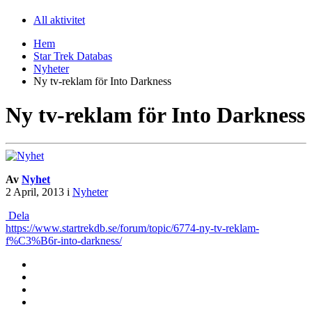
All aktivitet
Hem
Star Trek Databas
Nyheter
Ny tv-reklam för Into Darkness
Ny tv-reklam för Into Darkness
Av
Nyhet
2 April, 2013
i
Nyheter
Dela
https://www.startrekdb.se/forum/topic/6774-ny-tv-reklam-
f%C3%B6r-into-darkness/