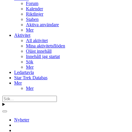
Forum
Kalender
Riktlinjer
Staben
Aktiva användare
Mer
Aktivitet
All aktivitet
Mina aktivitetsflöden
Oläst innehåll
Innehåll jag startat
Sök
Mer
Ledartavla
Star Trek Databas
Mer
Mer
Nyheter