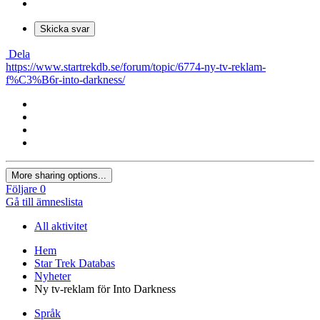
Skicka svar
Dela
https://www.startrekdb.se/forum/topic/6774-ny-tv-reklam-
f%C3%B6r-into-darkness/
More sharing options...
Följare
0
Gå till ämneslista
All aktivitet
Hem
Star Trek Databas
Nyheter
Ny tv-reklam för Into Darkness
Språk