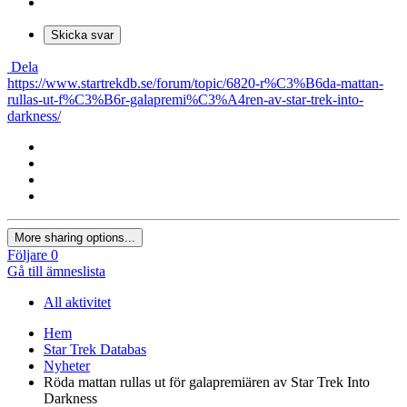
Skicka svar
Dela
https://www.startrekdb.se/forum/topic/6820-r%C3%B6da-mattan-
rullas-ut-f%C3%B6r-galapremi%C3%A4ren-av-star-trek-into-
darkness/
More sharing options...
Följare
0
Gå till ämneslista
All aktivitet
Hem
Star Trek Databas
Nyheter
Röda mattan rullas ut för galapremiären av Star Trek Into
Darkness