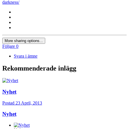
darkness/
More sharing options...
Följare
0
Svara i ämne
Rekommenderade inlägg
Nyhet
Postad
23 April, 2013
Nyhet