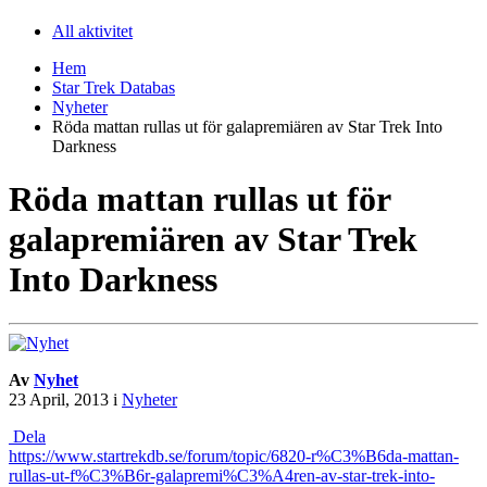
All aktivitet
Hem
Star Trek Databas
Nyheter
Röda mattan rullas ut för galapremiären av Star Trek Into
Darkness
Röda mattan rullas ut för
galapremiären av Star Trek
Into Darkness
Av
Nyhet
23 April, 2013
i
Nyheter
Dela
https://www.startrekdb.se/forum/topic/6820-r%C3%B6da-mattan-
rullas-ut-f%C3%B6r-galapremi%C3%A4ren-av-star-trek-into-