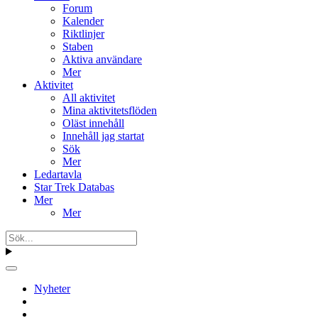
Forum
Kalender
Riktlinjer
Staben
Aktiva användare
Mer
Aktivitet
All aktivitet
Mina aktivitetsflöden
Oläst innehåll
Innehåll jag startat
Sök
Mer
Ledartavla
Star Trek Databas
Mer
Mer
Nyheter