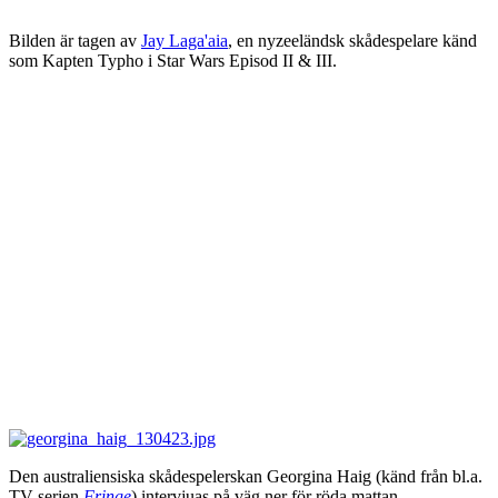
Bilden är tagen av
Jay Laga'aia
, en nyzeeländsk skådespelare känd
som Kapten Typho i Star Wars Episod II & III.
Den australiensiska skådespelerskan Georgina Haig (känd från bl.a.
TV-serien
Fringe
) intervjuas på väg ner för röda mattan.