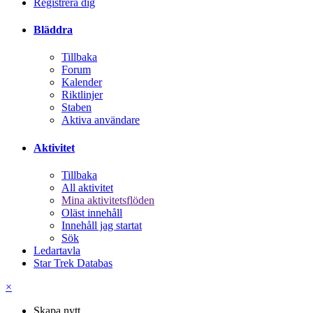
Registrera dig
Bläddra
Tillbaka
Forum
Kalender
Riktlinjer
Staben
Aktiva användare
Aktivitet
Tillbaka
All aktivitet
Mina aktivitetsflöden
Oläst innehåll
Innehåll jag startat
Sök
Ledartavla
Star Trek Databas
×
Skapa nytt...