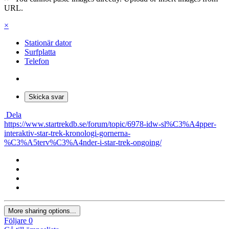
URL.
×
Stationär dator
Surfplatta
Telefon
Skicka svar
Dela
https://www.startrekdb.se/forum/topic/6978-idw-sl%C3%A4pper-
interaktiv-star-trek-kronologi-gornerna-
%C3%A5terv%C3%A4nder-i-star-trek-ongoing/
More sharing options...
Följare
0