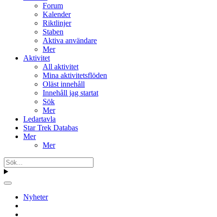
Forum
Kalender
Riktlinjer
Staben
Aktiva användare
Mer
Aktivitet
All aktivitet
Mina aktivitetsflöden
Oläst innehåll
Innehåll jag startat
Sök
Mer
Ledartavla
Star Trek Databas
Mer
Mer
Nyheter