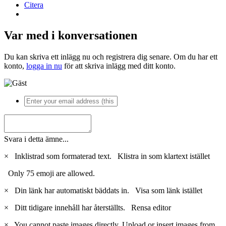
Citera
Var med i konversationen
Du kan skriva ett inlägg nu och registrera dig senare. Om du har ett
konto,
logga in nu
för att skriva inlägg med ditt konto.
Svara i detta ämne...
×
Inklistrad som formaterad text.
Klistra in som klartext istället
Only 75 emoji are allowed.
×
Din länk har automatiskt bäddats in.
Visa som länk istället
×
Ditt tidigare innehåll har återställts.
Rensa editor
×
You cannot paste images directly. Upload or insert images from