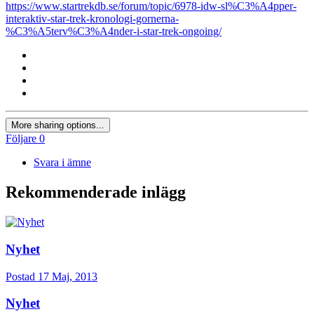
https://www.startrekdb.se/forum/topic/6978-idw-sl%C3%A4pper-
interaktiv-star-trek-kronologi-gornerna-
%C3%A5terv%C3%A4nder-i-star-trek-ongoing/
More sharing options...
Följare
0
Svara i ämne
Rekommenderade inlägg
Nyhet
Postad
17 Maj, 2013
Nyhet