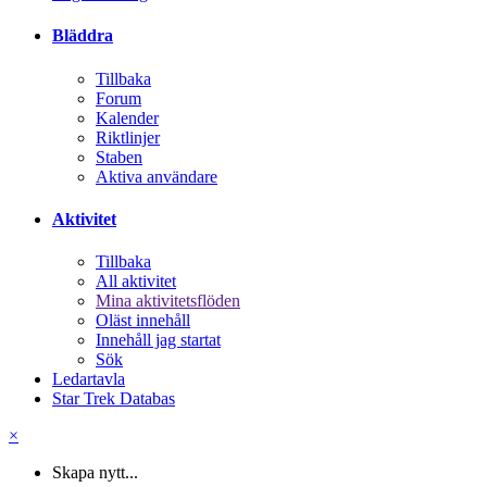
Bläddra
Tillbaka
Forum
Kalender
Riktlinjer
Staben
Aktiva användare
Aktivitet
Tillbaka
All aktivitet
Mina aktivitetsflöden
Oläst innehåll
Innehåll jag startat
Sök
Ledartavla
Star Trek Databas
×
Skapa nytt...