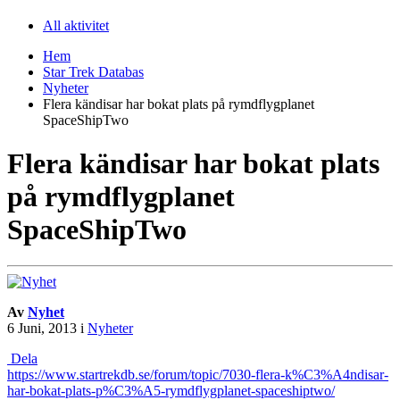
All aktivitet
Hem
Star Trek Databas
Nyheter
Flera kändisar har bokat plats på rymdflygplanet
SpaceShipTwo
Flera kändisar har bokat plats
på rymdflygplanet
SpaceShipTwo
Av
Nyhet
6 Juni, 2013
i
Nyheter
Dela
https://www.startrekdb.se/forum/topic/7030-flera-k%C3%A4ndisar-
har-bokat-plats-p%C3%A5-rymdflygplanet-spaceshiptwo/