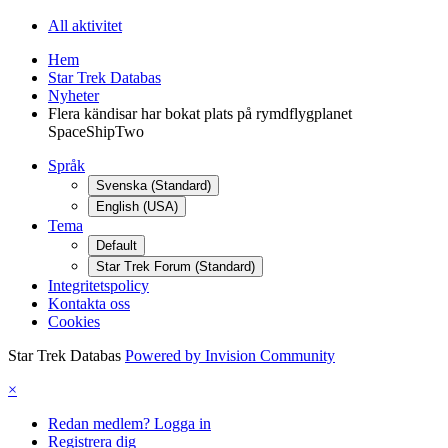
All aktivitet
Hem
Star Trek Databas
Nyheter
Flera kändisar har bokat plats på rymdflygplanet
SpaceShipTwo
Språk
Svenska (Standard)
English (USA)
Tema
Default
Star Trek Forum (Standard)
Integritetspolicy
Kontakta oss
Cookies
Star Trek Databas
Powered by Invision Community
×
Redan medlem? Logga in
Registrera dig