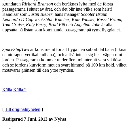
grundaren
Richard Branson
och beräknas lyfta med de första
passagerarna i slutet av året, och det blir inte vilka som helst!
Kändisar som
Justin Bieber
, hans manager
Scooter Braun
,
Leonardo DiCaprio
,
Ashton Kutcher
,
Kate Winslet
,
Russel Brand
,
Tom Cruise
,
Katy Perry
,
Brad Pitt
och
Angelina Jolie
är alla
uppsatta på listan som kommande passagerare på rymdflygplanet.
SpaceShipTwo
är konstruerat för att flyga i en suborbital bana (liknar
en utdragen vertikal kulbana), och alltså inte ta sig hela vägen runt
jorden. Passagerarna kommer under flera minuter att vara viktlösa
och se jordens kurvform mot en svart himmel på 100 km höjd, vilket
motsvarar gränsen till den yttre rymden.
Källa
Källa 2
[
Till originalnyheten
]
Redigerad
7 Juni, 2013
av Nyhet