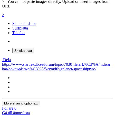
×
You cannot paste images directly. Upload or insert images from
URL.
×
Stationär dator
Surfplatta
Telefon
Skicka svar
Dela
https://www.startrekdb.se/forum/topic/7030-flera-k%C3%A4ndisar-
har-bokat-plats-p%C3%A5-rymdflygplanet-spaceshiptwo/
More sharing options...
Följare
0
Gå till ämneslista