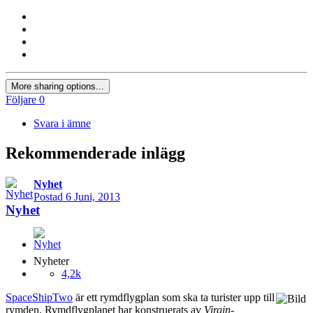
More sharing options...
Följare
0
Svara i ämne
Rekommenderade inlägg
Nyhet
Postad
6 Juni, 2013
Nyhet
Nyheter
4,2k
SpaceShipTwo
är ett rymdflygplan som ska ta turister upp till
rymden. Rymdflygplanet har konstruerats av
Virgin
-