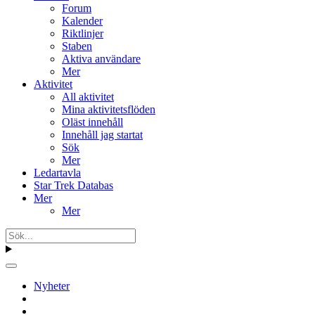
Forum
Kalender
Riktlinjer
Staben
Aktiva användare
Mer
Aktivitet
All aktivitet
Mina aktivitetsflöden
Oläst innehåll
Innehåll jag startat
Sök
Mer
Ledartavla
Star Trek Databas
Mer
Mer
Nyheter