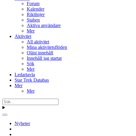
Forum
Kalender
Riktlinjer
Staben
Aktiva användare
Mer
Aktivitet
All aktivitet
Mina aktivitetsflöden
Oläst innehåll
Innehåll jag startat
Sök
Mer
Ledartavla
Star Trek Databas
Mer
Mer
Nyheter