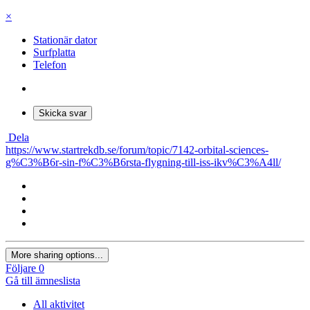
×
Stationär dator
Surfplatta
Telefon
Skicka svar
Dela
https://www.startrekdb.se/forum/topic/7142-orbital-sciences-
g%C3%B6r-sin-f%C3%B6rsta-flygning-till-iss-ikv%C3%A4ll/
More sharing options...
Följare
0
Gå till ämneslista
All aktivitet