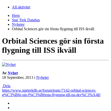
All aktivitet
Hem
Star Trek Databas
Nyheter
Orbital Sciences gör sin första flygning till ISS ikväll
Orbital Sciences gör sin första
flygning till ISS ikväll
Av
Nyhet
18 September, 2013
i
Nyheter
Dela
https://www.startrekdb.se/forum/topic/7142-orbital-sciences-
g%C3%B6r-sin-f%C3%B6rsta-flygning-till-iss-ikv%C3%A4ll/