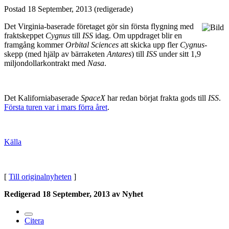
Postad
18 September, 2013
(redigerade)
Det Virginia-baserade företaget gör sin första flygning med
fraktskeppet
Cygnus
till
ISS
idag. Om uppdraget blir en
framgång kommer
Orbital Sciences
att skicka upp fler
Cygnus
-
skepp (med hjälp av bärraketen
Antares
) till
ISS
under sitt 1,9
miljondollarkontrakt med
Nasa
.
Det Kaliforniabaserade
SpaceX
har redan börjat frakta gods till
ISS
.
Första turen var i mars förra året
.
Källa
[
Till originalnyheten
]
Redigerad
18 September, 2013
av Nyhet
Citera