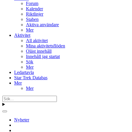
Forum
Kalender
Riktlinjer
Staben
Aktiva användare
Mer
Aktivitet
All aktivitet
Mina aktivitetsflöden
Oläst innehåll
Innehåll jag startat
Sök
Mer
Ledartavla
Star Trek Databas
Mer
Mer
Nyheter