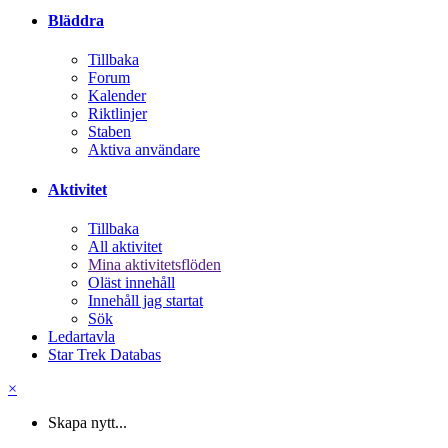
Bläddra
Tillbaka
Forum
Kalender
Riktlinjer
Staben
Aktiva användare
Aktivitet
Tillbaka
All aktivitet
Mina aktivitetsflöden
Oläst innehåll
Innehåll jag startat
Sök
Ledartavla
Star Trek Databas
×
Skapa nytt...