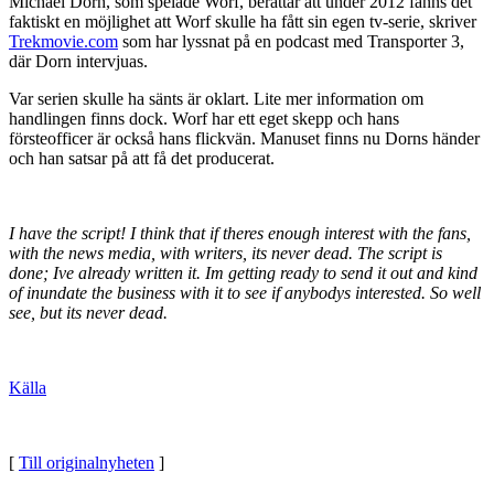
Michael Dorn, som spelade Worf, berättar att under 2012 fanns det
faktiskt en möjlighet att Worf skulle ha fått sin egen tv-serie, skriver
Trekmovie.com
som har lyssnat på en podcast med Transporter 3,
där Dorn intervjuas.
Var serien skulle ha sänts är oklart. Lite mer information om
handlingen finns dock. Worf har ett eget skepp och hans
försteofficer är också hans flickvän. Manuset finns nu Dorns händer
och han satsar på att få det producerat.
I have the script! I think that if theres enough interest with the fans,
with the news media, with writers, its never dead. The script is
done; Ive already written it. Im getting ready to send it out and kind
of inundate the business with it to see if anybodys interested. So well
see, but its never dead.
Källa
[
Till originalnyheten
]