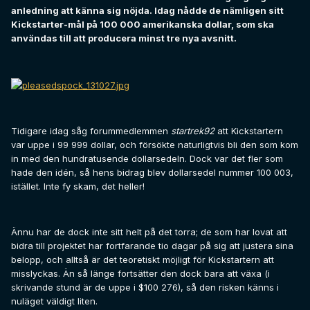
anledning att känna sig nöjda. Idag nådde de nämligen sitt
Kickstarter-mål på 100 000 amerikanska dollar, som ska
användas till att producera minst tre nya avsnitt.
Tidigare idag såg forummedlemmen
startrek92
att Kickstartern
var uppe i 99 999 dollar, och försökte naturligtvis bli den som kom
in med den hundratusende dollarsedeln. Dock var det fler som
hade den idén, så hens bidrag blev dollarsedel nummer 100 003,
istället. Inte fy skam, det heller!
Ännu har de dock inte sitt helt på det torra; de som har lovat att
bidra till projektet har fortfarande tio dagar på sig att justera sina
belopp, och alltså är det teoretiskt möjligt för Kickstartern att
misslyckas. Än så länge fortsätter den dock bara att växa (i
skrivande stund är de uppe i $100 276), så den risken känns i
nuläget väldigt liten.