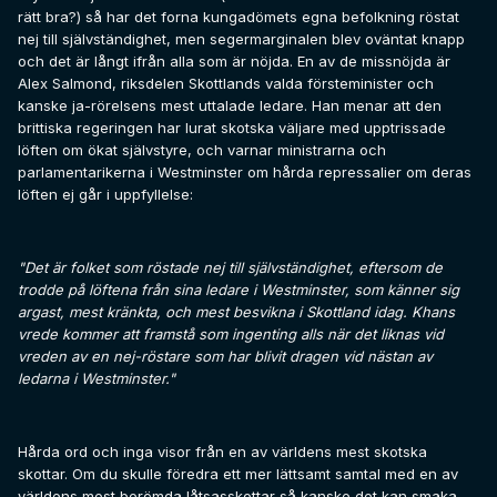
rätt bra?) så har det forna kungadömets egna befolkning röstat
nej till självständighet, men segermarginalen blev oväntat knapp
och det är långt ifrån alla som är nöjda. En av de missnöjda är
Alex Salmond, riksdelen Skottlands valda försteminister och
kanske ja-rörelsens mest uttalade ledare. Han menar att den
brittiska regeringen har lurat skotska väljare med upptrissade
löften om ökat självstyre, och varnar ministrarna och
parlamentarikerna i Westminster om hårda repressalier om deras
löften ej går i uppfyllelse:
"Det är folket som röstade nej till självständighet, eftersom de
trodde på löftena från sina ledare i Westminster, som känner sig
argast, mest kränkta, och mest besvikna i Skottland idag. Khans
vrede kommer att framstå som ingenting alls när det liknas vid
vreden av en nej-röstare som har blivit dragen vid nästan av
ledarna i Westminster."
Hårda ord och inga visor från en av världens mest skotska
skottar. Om du skulle föredra ett mer lättsamt samtal med en av
världens mest berömda låtsasskottar så kanske det kan smaka