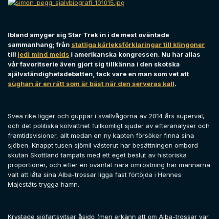
Ibland smyger sig Star Trek in i de mest oväntade
sammanhang; från
statliga kärleksförklaringar till klingoner
till
jedi mind melds
i amerikanska kongressen. Nu har allas
vår favoritserie även gjort sig tillkänna i den skotska
självständighetsdebatten, tack vare en man som vet att
sùghan är en rätt som är bäst när den serveras kall
.
Svea rike ligger och guppar i svallvågorna av 2014 års superval,
och det politiska kölvattnet fullkomligt sjuder av efteranalyser och
framtidsvisioner, allt medan en ny kapten försöker finna sina
sjöben. Knappt tusen sjömil västerut har besättningen ombord
skutan Skottland tampats med ett eget beslut av historiska
proportioner, och efter en oväntat nära omröstning har mannarna
valt att låta sina Alba-trossar ligga fast förtöjda i Hennes
Majestäts trygga hamn.
Krystade sjöfartsvitsar åsido (men erkänn att om Alba-trossar var