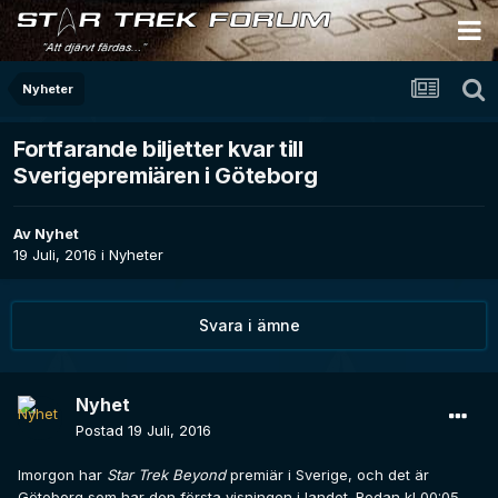
Nyheter
Fortfarande biljetter kvar till
Sverigepremiären i Göteborg
Av
Nyhet
19 Juli, 2016
i
Nyheter
Svara i ämne
Nyhet
Postad
19 Juli, 2016
Imorgon har
Star Trek Beyond
premiär i Sverige, och det är
Göteborg som har den första visningen i landet. Redan kl 00:05