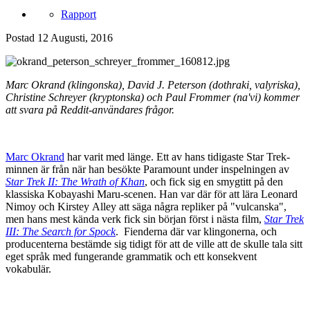
Rapport
Postad
12 Augusti, 2016
Marc Okrand (klingonska), David J. Peterson (dothraki, valyriska),
Christine Schreyer (kryptonska) och Paul Frommer (na'vi) kommer
att svara på Reddit-användares frågor.
Marc Okrand
har varit med länge. Ett av hans tidigaste Star Trek-
minnen är från när han besökte Paramount under inspelningen av
Star Trek II: The Wrath of Khan
, och fick sig en smygtitt på den
klassiska Kobayashi Maru-scenen. Han var där för att lära Leonard
Nimoy och Kirstey Alley att säga några repliker på "vulcanska",
men hans mest kända verk fick sin början först i nästa film,
Star Trek
III: The Search for Spock
. Fienderna där var klingonerna, och
producenterna bestämde sig tidigt för att de ville att de skulle tala sitt
eget språk med fungerande grammatik och ett konsekvent
vokabulär.