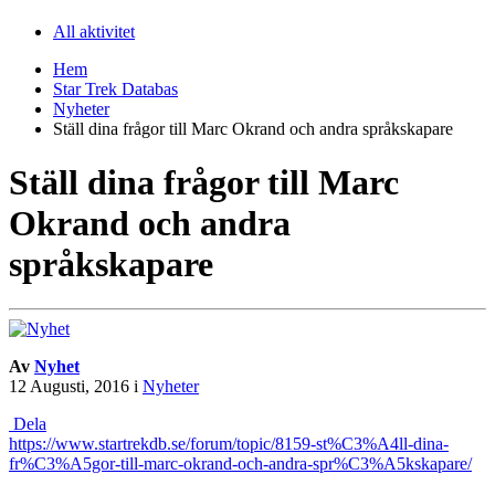
All aktivitet
Hem
Star Trek Databas
Nyheter
Ställ dina frågor till Marc Okrand och andra språkskapare
Ställ dina frågor till Marc
Okrand och andra
språkskapare
Av
Nyhet
12 Augusti, 2016
i
Nyheter
Dela
https://www.startrekdb.se/forum/topic/8159-st%C3%A4ll-dina-
fr%C3%A5gor-till-marc-okrand-och-andra-spr%C3%A5kskapare/