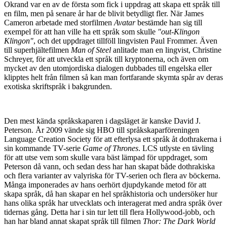
Okrand var en av de första som fick i uppdrag att skapa ett språk till
en film, men på senare år har de blivit betydligt fler. När James
Cameron arbetade med storfilmen
Avatar
bestämde han sig till
exempel för att han ville ha ett språk som skulle
"out-Klingon
Klingon"
, och det uppdraget tillföll lingvisten Paul Frommer. Även
till superhjältefilmen
Man of Steel
anlitade man en lingvist, Christine
Schreyer, för att utveckla ett språk till kryptonerna, och även om
mycket av den utomjordiska dialogen dubbades till engelska eller
klipptes helt från filmen så kan man fortfarande skymta spår av deras
exotiska skriftspråk i bakgrunden.
Den mest kända språkskaparen i dagsläget är kanske David J.
Peterson. År 2009 vände sig HBO till språkskaparföreningen
Language Creation Society för att efterlysa ett språk åt dothrakerna i
sin kommande TV-serie
Game of Thrones
. LCS utlyste en tävling
för att utse vem som skulle vara bäst lämpad för uppdraget, som
Peterson då vann, och sedan dess har han skapat både dothrakiska
och flera varianter av valyriska för TV-serien och flera av böckerna.
Många imponerades av hans oerhört djupdykande metod för att
skapa språk, då han skapar en hel språkhistoria och undersöker hur
hans olika språk har utvecklats och interagerat med andra språk över
tidernas gång. Detta har i sin tur lett till flera Hollywood-jobb, och
han har bland annat skapat språk till filmen
Thor: The Dark World