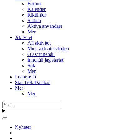
Forum
Kalender
Riktlinjer
Staben
Aktiva användare
Mer
Aktivitet
All aktivitet
Mina aktivitetsflöden
Oläst innehåll
Innehåll jag startat
Sök
Mer
Ledartavla
Star Trek Databas
Mer
Mer
Nyheter