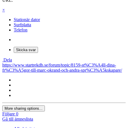
URL.
×
Stationär dator
Surfplatta
Telefon
Skicka svar
Dela
https://www.startrekdb.se/forum/topic/8159-st%C3%A4ll-dina-
fr%C3%A5gor-till-marc-okrand-och-andra-spr%C3%A5kskapare/
More sharing options...
Följare
0
Gå till ämneslista