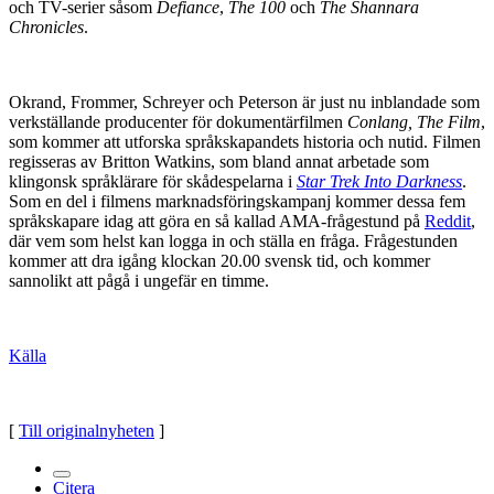
och TV-serier såsom
Defiance
,
The 100
och
The Shannara
Chronicles
.
Okrand, Frommer, Schreyer och Peterson är just nu inblandade som
verkställande producenter för dokumentärfilmen
Conlang, The Film
,
som kommer att utforska språkskapandets historia och nutid. Filmen
regisseras av Britton Watkins, som bland annat arbetade som
klingonsk språklärare för skådespelarna i
Star Trek Into Darkness
.
Som en del i filmens marknadsföringskampanj kommer dessa fem
språkskapare idag att göra en så kallad AMA-frågestund på
Reddit
,
där vem som helst kan logga in och ställa en fråga. Frågestunden
kommer att dra igång klockan 20.00 svensk tid, och kommer
sannolikt att pågå i ungefär en timme.
Källa
[
Till originalnyheten
]
Citera