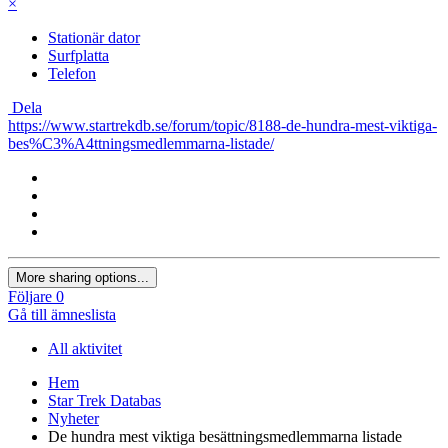
×
Stationär dator
Surfplatta
Telefon
Dela
https://www.startrekdb.se/forum/topic/8188-de-hundra-mest-viktiga-
bes%C3%A4ttningsmedlemmarna-listade/
More sharing options...
Följare
0
Gå till ämneslista
All aktivitet
Hem
Star Trek Databas
Nyheter
De hundra mest viktiga besättningsmedlemmarna listade