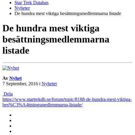
Star Trek Databas
Nyheter
De hundra mest viktiga besättningsmedlemmarna listade
De hundra mest viktiga
besättningsmedlemmarna
listade
Av
Nyhet
7 September, 2016
i
Nyheter
Dela
https://www.startrekdb.se/forum/topic/8188-de-hundra-mest-viktiga-
bes%C3%A4ttningsmedlemmarna-listade/