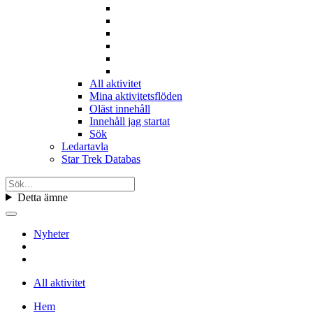
All aktivitet
Mina aktivitetsflöden
Oläst innehåll
Innehåll jag startat
Sök
Ledartavla
Star Trek Databas
Detta ämne
Nyheter
All aktivitet
Hem