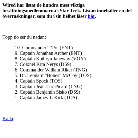
Wired har listat de hundra mest viktiga
besättningsmedlemmarna i Star Trek. Listan innehåller en del
överraskningar, som du i sin helhet läser
här
.
Topp tio ser du nedan:
10. Commander T’Pol (ENT)
9. Captain Jonathan Archer (ENT)
8. Captain Kathryn Janeway (VOY)
7. Colonel Kira Nerys (DS9)
6. Commander William Riker (TNG)
5. Dr. Leonard “Bones” McCoy (TOS)
4. Captain Spock (TOS)
3. Captain Jean-Luc Picard (TNG)
2. Captain Benjamin Sisko (DS9)
1. Captain James T. Kirk (TOS)
Källa