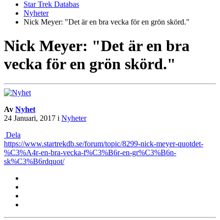
Star Trek Databas
Nyheter
Nick Meyer: "Det är en bra vecka för en grön skörd."
Nick Meyer: "Det är en bra
vecka för en grön skörd."
Av
Nyhet
24 Januari, 2017
i
Nyheter
Dela
https://www.startrekdb.se/forum/topic/8299-nick-meyer-quotdet-
%C3%A4r-en-bra-vecka-f%C3%B6r-en-gr%C3%B6n-
sk%C3%B6rdquot/