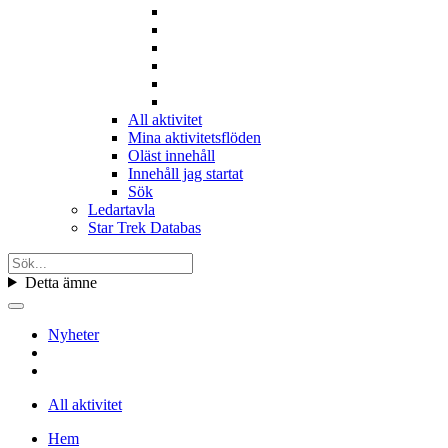
All aktivitet
Mina aktivitetsflöden
Oläst innehåll
Innehåll jag startat
Sök
Ledartavla
Star Trek Databas
Detta ämne
Nyheter
All aktivitet
Hem