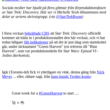
Sociala medier har bjudit på flera glimtar från förproduktionsfasen
av Star Trek: Discovery. Här ser vi Michelle Yeoh tillsammans med
delar ur seriens skrivargrupp. (via
@StarTrekRoom
)
I förra veckan
bekräftade CBS
att
Star Trek: Discovery
officiellt
kommer att träda in i produktionsstadiet den här veckan, och vi har
redan tidigare
fått indikationer
på att det är just idag som startskottet
går, under täcknamnet "Green Harvest" (en referens till "Blue
Harvest", som var produktionstiteln för
Star Wars: Episod VI -
Jedins återkomst
).
Igår (Toronto-tid) fick vi ytterligare en vink, denna gång från
Nick
Meyer
... eller, rättare sagt, från
hans hunds Twitter-konto
:
Great week for a
#GreenHarvest
to start ....
🚀 ⭐️ 🖖