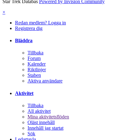
Star Trek Databas
Powered by Invision Community
×
Redan medlem? Logga in
Registrera dig
Bläddra
Tillbaka
Forum
Kalender
Riktlinjer
Staben
Aktiva användare
Aktivitet
Tillbaka
All aktivitet
Mina aktivitetsflöden
Oläst innehåll
Innehåll jag startat
Sök
Ledartavla