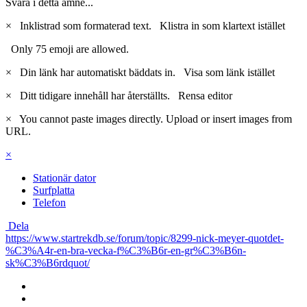
Svara i detta ämne...
×
Inklistrad som formaterad text.
Klistra in som klartext istället
Only 75 emoji are allowed.
×
Din länk har automatiskt bäddats in.
Visa som länk istället
×
Ditt tidigare innehåll har återställts.
Rensa editor
×
You cannot paste images directly. Upload or insert images from
URL.
×
Stationär dator
Surfplatta
Telefon
Dela
https://www.startrekdb.se/forum/topic/8299-nick-meyer-quotdet-
%C3%A4r-en-bra-vecka-f%C3%B6r-en-gr%C3%B6n-
sk%C3%B6rdquot/