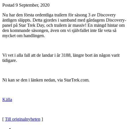
Postad
9 September, 2020
Nu har den första ordentliga trailern för säsong 3 av Discovery
äntligen släppts. Detta gjordes i samband med gårdagens Discovery-
panel på Star Trek Day, och trailern är massiv! En mängd hintar om
den kommande säsongen, även om vi självfallet inte får veta så
mycket om handlingen.
Vi vet i alla fall att de landar i år 3188, längre bort än någon varit
tidigare.
Ni kan se den i länken nedan, via StarTrek.com.
Källa
[
Till originalnyheten
]