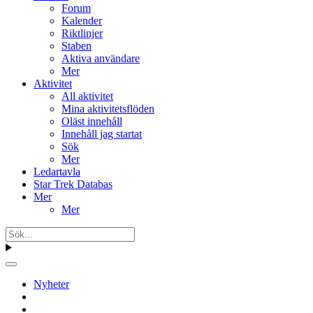
Forum
Kalender
Riktlinjer
Staben
Aktiva användare
Mer
Aktivitet
All aktivitet
Mina aktivitetsflöden
Oläst innehåll
Innehåll jag startat
Sök
Mer
Ledartavla
Star Trek Databas
Mer
Mer
Nyheter