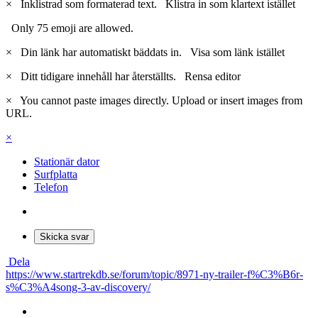
×
Inklistrad som formaterad text.
Klistra in som klartext istället
Only 75 emoji are allowed.
×
Din länk har automatiskt bäddats in.
Visa som länk istället
×
Ditt tidigare innehåll har återställts.
Rensa editor
×
You cannot paste images directly. Upload or insert images from
URL.
×
Stationär dator
Surfplatta
Telefon
Skicka svar
Dela
https://www.startrekdb.se/forum/topic/8971-ny-trailer-f%C3%B6r-
s%C3%A4song-3-av-discovery/