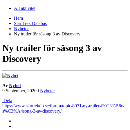
All aktivitet
Hem
Star Trek Databas
Nyheter
Ny trailer för säsong 3 av Discovery
Ny trailer för säsong 3 av
Discovery
Av
Nyhet
9 September, 2020
i
Nyheter
Dela
https://www.startrekdb.se/forum/topic/8971-ny-trailer-f%C3%B6r-
s%C3%A4song-3-av-discovery/