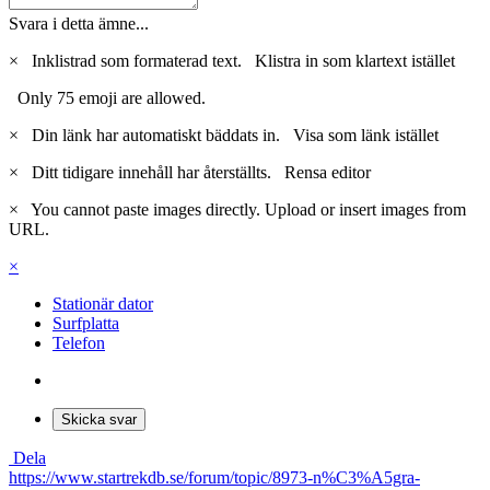
Svara i detta ämne...
×
Inklistrad som formaterad text.
Klistra in som klartext istället
Only 75 emoji are allowed.
×
Din länk har automatiskt bäddats in.
Visa som länk istället
×
Ditt tidigare innehåll har återställts.
Rensa editor
×
You cannot paste images directly. Upload or insert images from
URL.
×
Stationär dator
Surfplatta
Telefon
Skicka svar
Dela
https://www.startrekdb.se/forum/topic/8973-n%C3%A5gra-