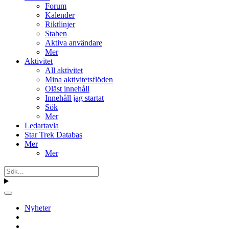
Forum
Kalender
Riktlinjer
Staben
Aktiva användare
Mer
Aktivitet
All aktivitet
Mina aktivitetsflöden
Oläst innehåll
Innehåll jag startat
Sök
Mer
Ledartavla
Star Trek Databas
Mer
Mer
Nyheter