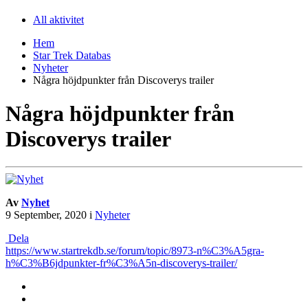
All aktivitet
Hem
Star Trek Databas
Nyheter
Några höjdpunkter från Discoverys trailer
Några höjdpunkter från
Discoverys trailer
Av
Nyhet
9 September, 2020
i
Nyheter
Dela
https://www.startrekdb.se/forum/topic/8973-n%C3%A5gra-
h%C3%B6jdpunkter-fr%C3%A5n-discoverys-trailer/