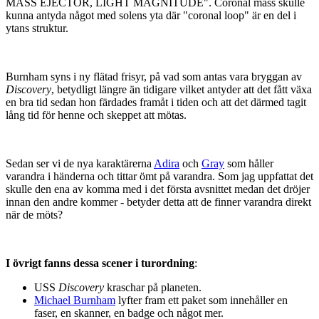
MASS EJECTOR, LIGHT MAGNITUDE". Coronal mass skulle
kunna antyda något med solens yta där "coronal loop" är en del i
ytans struktur.
Burnham syns i ny flätad frisyr, på vad som antas vara bryggan av
Discovery
, betydligt längre än tidigare vilket antyder att det fått växa
en bra tid sedan hon färdades framåt i tiden och att det därmed tagit
lång tid för henne och skeppet att mötas.
Sedan ser vi de nya karaktärerna
Adira
och
Gray
som håller
varandra i händerna och tittar ömt på varandra. Som jag uppfattat det
skulle den ena av komma med i det första avsnittet medan det dröjer
innan den andre kommer - betyder detta att de finner varandra direkt
när de möts?
I övrigt fanns dessa scener i turordning
:
USS
Discovery
kraschar på planeten.
Michael Burnham
lyfter fram ett paket som innehåller en
faser, en skanner, en badge och något mer.