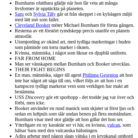
Burnhams ofattbara glädje när hon får veta att många
livsformer är upptäckta på planeten.
Saru
och
Sylvia Tilly
går ut från skeppet i en kylslagen miljö
med lätt snö som faller.
Cleveland Booker
möter Michael Burnham för första gången.
Resterna av ett förstört rymdskepp precis utanför en planets
atmosfär.
Utomjording av okänd art, med tydliga markeringar i huden
som påminde om torra marker i öknen.
Kvinna, människa, i något som liknar en djupblå uniform.
FAR FROM HOME
Man ser vänskapen mellan Burnham och Booker utvecklas.
THEIR FIGHT BEGINS
En man, människa, säger till agent
Philippa Georgiou
att hon
inte har något att säga till om, vilket följs av att hon i en
kampscen tydligt markerar vem som verkligen har makt att
bestämma.
USS
Discovery
gör ett sporhopp - det trodde jag var över och
förbi, men icke.
Booker använder en rund manick som skjuter ut först ljus och
sedan en luftpuls som slår undan benen på flera motståndare.
Burnham visar med stor glädje att hon gillar det hon ser.
Ytterligare en ny karaktär ser vi här, en kvinna,
vulcan
, som
hälsar Saru med den vulcanska hälsningen.
Adira arbetar med någon slags vätska i en krypkanal ombord