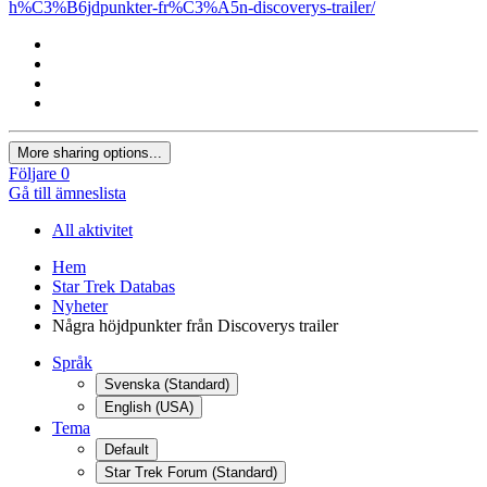
h%C3%B6jdpunkter-fr%C3%A5n-discoverys-trailer/
More sharing options...
Följare
0
Gå till ämneslista
All aktivitet
Hem
Star Trek Databas
Nyheter
Några höjdpunkter från Discoverys trailer
Språk
Svenska (Standard)
English (USA)
Tema
Default
Star Trek Forum (Standard)