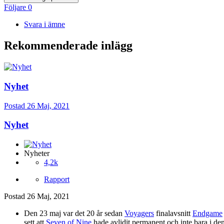
Följare
0
Svara i ämne
Rekommenderade inlägg
Nyhet
Postad
26 Maj, 2021
Nyhet
Nyheter
4,2k
Rapport
Postad
26 Maj, 2021
Den 23 maj var det 20 år sedan
Voyagers
finalavsnitt
Endgame
sett att
Seven of Nine
hade avlidit permanent och inte bara i den al