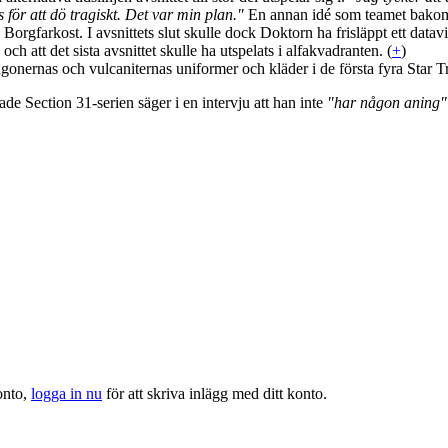
för att dö tragiskt. Det var min plan."
En annan idé som teamet bakom s
Borgfarkost. I avsnittets slut skulle dock Doktorn ha frisläppt ett data
och att det sista avsnittet skulle ha utspelats i alfakvadranten. (
+
)
onernas och vulcaniternas uniformer och kläder i de första fyra Star T
de Section 31-serien säger i en intervju att han inte
"har någon aning"
onto,
logga in nu
för att skriva inlägg med ditt konto.