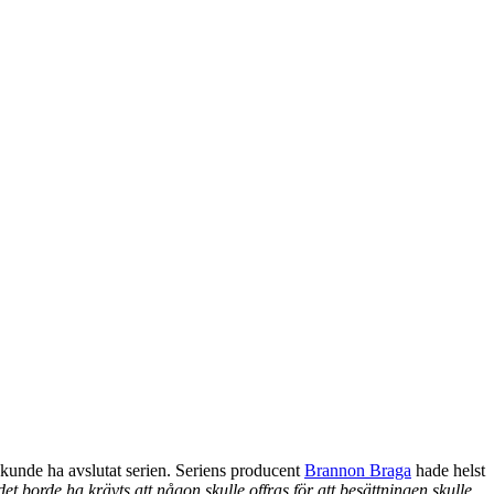
kunde ha avslutat serien. Seriens producent
Brannon Braga
hade helst
det borde ha krävts att någon skulle offras för att besättningen skulle