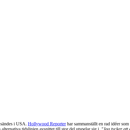
sändes i USA.
Hollywood Reporter
har sammanställt en rad idéer som 
ternativa tidslinjen avsnittet till stor del utspelar sig i.
"Jag tycker att 