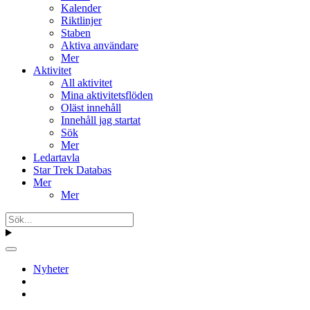
Kalender
Riktlinjer
Staben
Aktiva användare
Mer
Aktivitet
All aktivitet
Mina aktivitetsflöden
Oläst innehåll
Innehåll jag startat
Sök
Mer
Ledartavla
Star Trek Databas
Mer
Mer
Nyheter