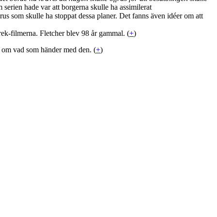
erien hade var att borgerna skulle ha assimilerat
virus som skulle ha stoppat dessa planer. Det fanns även idéer om att
rek-filmerna. Fletcher blev 98 år gammal. (
+
)
om vad som händer med den. (
+
)