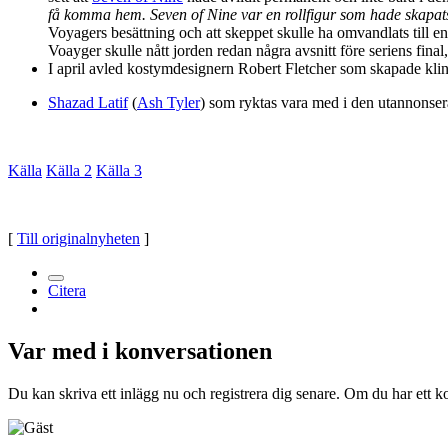
få komma hem. Seven of Nine var en rollfigur som hade skapats 
Voyagers besättning och att skeppet skulle ha omvandlats till en 
Voayger skulle nått jorden redan några avsnitt före seriens final, 
I april avled kostymdesignern Robert Fletcher som skapade kling
Shazad Latif
(
Ash Tyler
) som ryktas vara med i den utannonsera
Källa
Källa 2
Källa 3
[
Till originalnyheten
]
Citera
Var med i konversationen
Du kan skriva ett inlägg nu och registrera dig senare. Om du har ett k