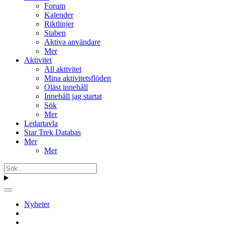
Forum
Kalender
Riktlinjer
Staben
Aktiva användare
Mer
Aktivitet
All aktivitet
Mina aktivitetsflöden
Oläst innehåll
Innehåll jag startat
Sök
Mer
Ledartavla
Star Trek Databas
Mer
Mer
Nyheter