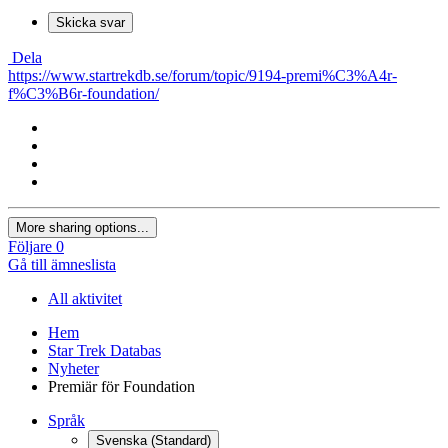
Skicka svar
Dela
https://www.startrekdb.se/forum/topic/9194-premi%C3%A4r-
f%C3%B6r-foundation/
More sharing options...
Följare
0
Gå till ämneslista
All aktivitet
Hem
Star Trek Databas
Nyheter
Premiär för Foundation
Språk
Svenska (Standard)