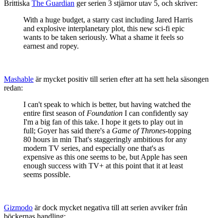
Brittiska
The Guardian
ger serien 3 stjärnor utav 5, och skriver:
With a huge budget, a starry cast including Jared Harris
and explosive interplanetary plot, this new sci-fi epic
wants to be taken seriously. What a shame it feels so
earnest and ropey.
Mashable
är mycket positiv till serien efter att ha sett hela säsongen
redan:
I can't speak to which is better, but having watched the
entire first season of
Foundation
I can confidently say
I'm a big fan of this take. I hope it gets to play out in
full; Goyer has said there's a
Game of Thrones
-topping
80 hours in min That's staggeringly ambitious for any
modern TV series, and especially one that's as
expensive as this one seems to be, but Apple has seen
enough success with TV+ at this point that it at least
seems possible.
Gizmodo
är dock mycket negativa till att serien avviker från
böckernas handling: