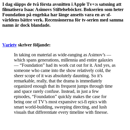
I dag släpps de två första avsnitten i Apple Tv+:s satsning att
filmatisera Isaac Asimovs Stiftelseböcker. Bokserien som heter
Foundation på engelska har länge ansetts vara en av sf-
världens bättre verk. Recensionerna för tv-serien med samma
namn är dock blandade.
Variety
skriver följande:
In taking on material as wide-ranging as Asimov’s —
which spans generations, millennia and entire galaxies
— “Foundation” had its work cut out for it. And yes, as
someone who came into the show relatively cold, the
sheer scope of it was absolutely daunting. So it’s
remarkable, really, that the drama is immediately
organized enough that its frequent jumps through time
and space rarely confuse. Instead, in just a few
episodes, “Foundation” quickly makes the case for
being one of TV’s most expansive sci-fi epics with
smart world-building, sweeping directing, and lush
visuals that differentiate every timeline with finesse.