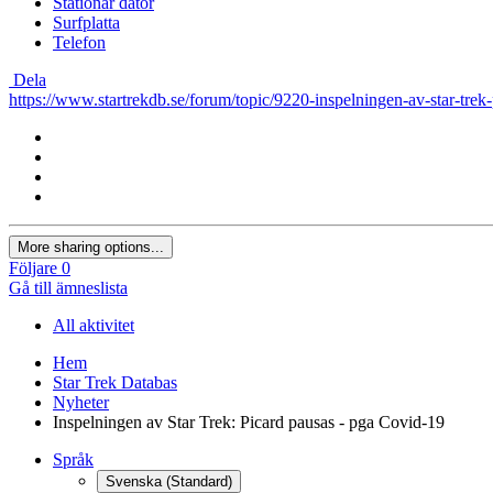
Stationär dator
Surfplatta
Telefon
Dela
https://www.startrekdb.se/forum/topic/9220-inspelningen-av-star-trek
More sharing options...
Följare
0
Gå till ämneslista
All aktivitet
Hem
Star Trek Databas
Nyheter
Inspelningen av Star Trek: Picard pausas - pga Covid-19
Språk
Svenska (Standard)