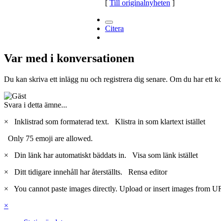
[
Till originalnyheten
]
Citera
Var med i konversationen
Du kan skriva ett inlägg nu och registrera dig senare. Om du har ett k
Svara i detta ämne...
×
Inklistrad som formaterad text.
Klistra in som klartext istället
Only 75 emoji are allowed.
×
Din länk har automatiskt bäddats in.
Visa som länk istället
×
Ditt tidigare innehåll har återställts.
Rensa editor
×
You cannot paste images directly. Upload or insert images from U
×