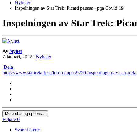
Nyheter
Inspelningen av Star Trek: Picard pausas - pga Covid-19
Inspelningen av Star Trek: Pica
Av
Nyhet
7 Januari, 2022
i
Nyheter
Dela
https://www.startrekdb.se/forum/topic/9220-inspelningen-av-star-trek
More sharing options...
Följare
0
Svara i ämne