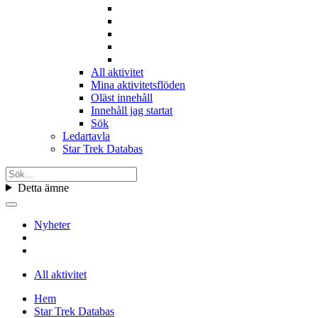
All aktivitet
Mina aktivitetsflöden
Oläst innehåll
Innehåll jag startat
Sök
Ledartavla
Star Trek Databas
Detta ämne
Nyheter
All aktivitet
Hem
Star Trek Databas