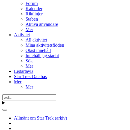
Forum
Kalender
Riktlinjer
Staben
Aktiva användare
Mer
Aktivitet
All aktivitet
Mina aktivitetsflöden
Oläst innehåll
Innehåll jag startat
Sök
Mer
Ledartavla
Star Trek Databas
Mer
Mer
Allmänt om Star Trek (arkiv)