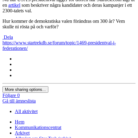
en
artikel
som beskriver några kandidater och deras kampanjer i ett
2300-talets val.
Hur kommer de demokratiska valen förändras om 300 år? Vem
skulle ni rösta på och varför?
Dela
https://www.startrekdb.se/forum/topic/1469-presidentval-i-
federationen/
More sharing options...
Följare
0
Gå till ämneslista
All aktivitet
Hem
Kommunikationscentrat
Arkivet