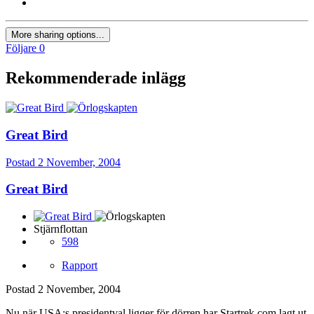
More sharing options...
Följare
0
Rekommenderade inlägg
Great Bird
Postad
2 November, 2004
Great Bird
Stjärnflottan
598
Rapport
Postad
2 November, 2004
Nu när USA:s presidentval ligger för dörren har Startrek.com lagt ut