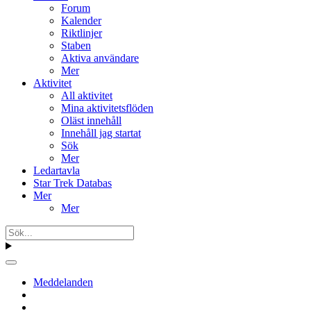
Forum
Kalender
Riktlinjer
Staben
Aktiva användare
Mer
Aktivitet
All aktivitet
Mina aktivitetsflöden
Oläst innehåll
Innehåll jag startat
Sök
Mer
Ledartavla
Star Trek Databas
Mer
Mer
Meddelanden