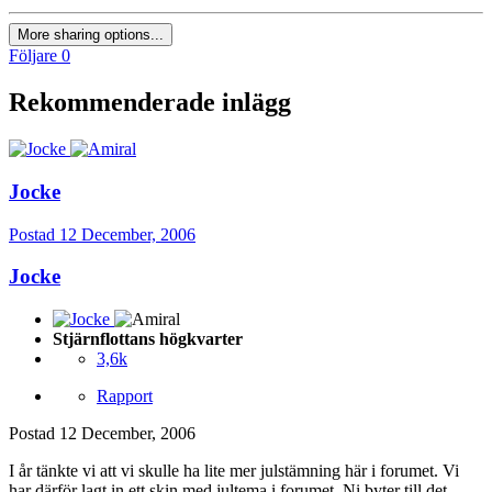
More sharing options...
Följare
0
Rekommenderade inlägg
Jocke
Postad
12 December, 2006
Jocke
Stjärnflottans högkvarter
3,6k
Rapport
Postad
12 December, 2006
I år tänkte vi att vi skulle ha lite mer julstämning här i forumet. Vi
har därför lagt in ett skin med jultema i forumet. Ni byter till det