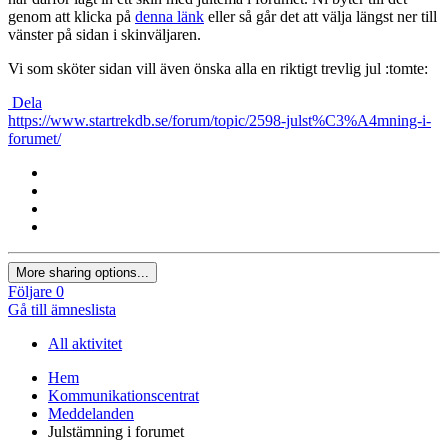
genom att klicka på
denna länk
eller så går det att välja längst ner till
vänster på sidan i skinväljaren.
Vi som sköter sidan vill även önska alla en riktigt trevlig jul :tomte:
Dela
https://www.startrekdb.se/forum/topic/2598-julst%C3%A4mning-i-
forumet/
More sharing options...
Följare
0
Gå till ämneslista
All aktivitet
Hem
Kommunikationscentrat
Meddelanden
Julstämning i forumet