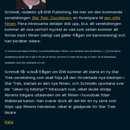
Schmidt, redaktör på IDW Publishing, lite mer om den kommande
serietidningen
Star Trek: Countdown
, en förelöpare till
den elfte
filmen
. Flera intressanta detaljer dök upp, bl.a. att serietidningen
kommer att visa oerhört mycket av vad som sedan kommer att
finnas med i filmen (viktigt vad gäller frågan om kanonisering) och
han berättar vidare:
Vi introducerar läsare till Nero, huvudmotståndare i filmen, och berättar hans berättelse. [...] [ni] lär känna
karaktärerna så att när ni går in för att se filmen, kommer ni redan att bry sig om dem. De är fantastiska
karaktärer med stor dramatik och stil.
Schmidt får också frågan om IDW kommer att starta en ny Star
Trek-serietidning som skall följa på den förväntade nya tidslinjen i
Star Trek, startad av den nya filmen, och Schmidts spontana svar
blir "vilken ny tidslinje"? Intressant svar, vilket skulle stödja
Abrams tidigare uttalanden om att filmen i huvudsak följer
etablerad kanon. Han svarar dock att det blir en ny serie som
följer upp filmens händelser, vilket är glädjande för Star Trek-
läsare.
Källa