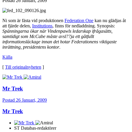
Postad
26 Januari, 2009
Ni som är fästa vid produktionen
Federation One
kan nu glädjas åt
att fjärde delen,
Institutions
, finns för nedladdning. Synopsis:
Spänningarna ökar när Vindenpawls ledarskap ifrågasätts,
samtidigt som McCabe måste avsl??ja ett gåtfullt
informationsläckage innan det hotar Federationens viktigaste
inrättning, presidentens kontor
.
Källa
[
Till originalnyheten
]
Mr Trek
Postad
26 Januari, 2009
Mr Trek
ST Databas-redaktörer