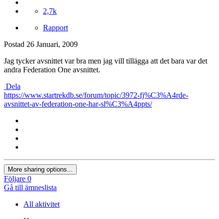
2,7k
Rapport
Postad
26 Januari, 2009
Jag tycker avsnittet var bra men jag vill tillägga att det bara var det
andra Federation One avsnittet.
Dela
https://www.startrekdb.se/forum/topic/3972-fj%C3%A4rde-
avsnittet-av-federation-one-har-sl%C3%A4ppts/
More sharing options...
Följare
0
Gå till ämneslista
All aktivitet