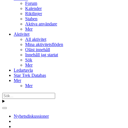
Forum
Kalender
Riktlinjer
Staben
Aktiva användare
Mer
Aktivitet
All aktivitet
Mina aktivitetsflöden
Oläst innehåll
Innehåll jag startat
Sök
Mer
Ledartavla
Star Trek Databas
Mer
Mer
Nyhetsdiskussioner