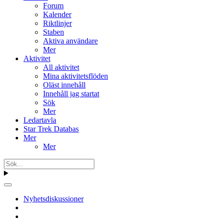
Forum
Kalender
Riktlinjer
Staben
Aktiva användare
Mer
Aktivitet
All aktivitet
Mina aktivitetsflöden
Oläst innehåll
Innehåll jag startat
Sök
Mer
Ledartavla
Star Trek Databas
Mer
Mer
Nyhetsdiskussioner