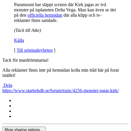
Paramount har släppt scenen där Kirk jagas av två
monster på isplaneten Delta Vega. Man kan även se det
på den
officiella hemsidan
där alla klipp och tv-
reklamer finns samlade.
(Tack till Aike)
Källa
[
Till originalnyheten
]
Tack för mardrömmarna!
Alla reklamer finns inte på hemsidan kolla min tråd här på forat
istället!
Dela
https://www.startrekdb.se/forum/topic/4256-monster-jagar-kirk/
More sharing options...