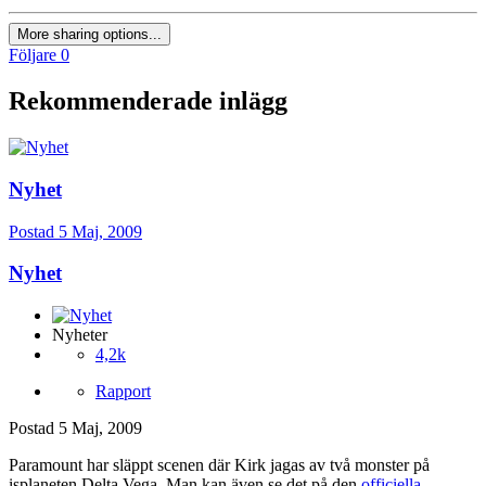
More sharing options...
Följare
0
Rekommenderade inlägg
Nyhet
Postad
5 Maj, 2009
Nyhet
Nyheter
4,2k
Rapport
Postad
5 Maj, 2009
Paramount har släppt scenen där Kirk jagas av två monster på
isplaneten Delta Vega. Man kan även se det på den
officiella