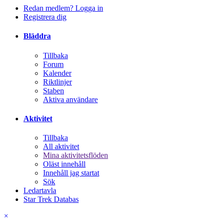
Redan medlem? Logga in
Registrera dig
Bläddra
Tillbaka
Forum
Kalender
Riktlinjer
Staben
Aktiva användare
Aktivitet
Tillbaka
All aktivitet
Mina aktivitetsflöden
Oläst innehåll
Innehåll jag startat
Sök
Ledartavla
Star Trek Databas
×