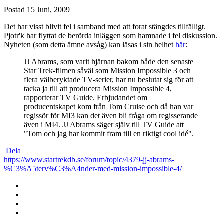
Postad
15 Juni, 2009
Det har visst blivit fel i samband med att forat stängdes tillfälligt.
Pjotr'k har flyttat de berörda inläggen som hamnade i fel diskussion.
Nyheten (som detta ämne avsåg) kan läsas i sin helhet
här
:
JJ Abrams, som varit hjärnan bakom både den senaste
Star Trek-filmen såväl som Mission Impossible 3 och
flera välberyktade TV-serier, har nu beslutat sig för att
tacka ja till att producera Mission Impossible 4,
rapporterar TV Guide. Erbjudandet om
producentskapet kom från Tom Cruise och då han var
regissör för MI3 kan det även bli fråga om regisserande
även i MI4. JJ Abrams säger själv till TV Guide att
"Tom och jag har kommit fram till en riktigt cool idé".
Dela
https://www.startrekdb.se/forum/topic/4379-jj-abrams-
%C3%A5terv%C3%A4nder-med-mission-impossible-4/