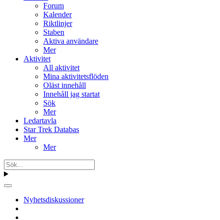
Forum
Kalender
Riktlinjer
Staben
Aktiva användare
Mer
Aktivitet
All aktivitet
Mina aktivitetsflöden
Oläst innehåll
Innehåll jag startat
Sök
Mer
Ledartavla
Star Trek Databas
Mer
Mer
Nyhetsdiskussioner