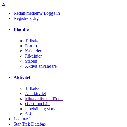
×
Redan medlem? Logga in
Registrera dig
Bläddra
Tillbaka
Forum
Kalender
Riktlinjer
Staben
Aktiva användare
Aktivitet
Tillbaka
All aktivitet
Mina aktivitetsflöden
Oläst innehåll
Innehåll jag startat
Sök
Ledartavla
Star Trek Databas