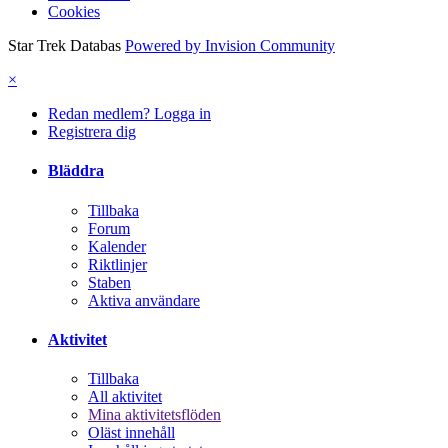
Cookies
Star Trek Databas
Powered by Invision Community
×
Redan medlem? Logga in
Registrera dig
Bläddra
Tillbaka
Forum
Kalender
Riktlinjer
Staben
Aktiva användare
Aktivitet
Tillbaka
All aktivitet
Mina aktivitetsflöden
Oläst innehåll