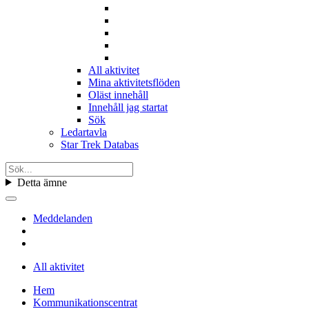
All aktivitet
Mina aktivitetsflöden
Oläst innehåll
Innehåll jag startat
Sök
Ledartavla
Star Trek Databas
Detta ämne
Meddelanden
All aktivitet
Hem
Kommunikationscentrat