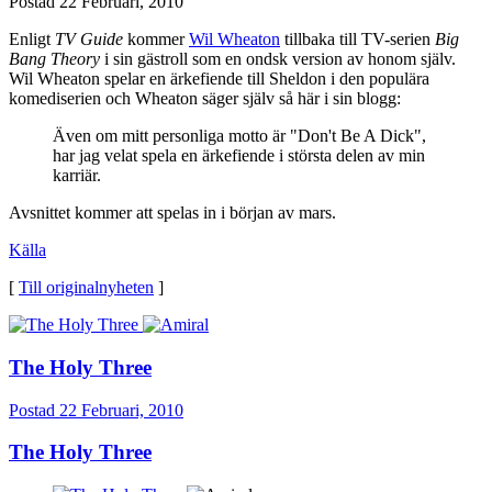
Postad
22 Februari, 2010
Enligt
TV Guide
kommer
Wil Wheaton
tillbaka till TV-serien
Big
Bang Theory
i sin gästroll som en ondsk version av honom själv.
Wil Wheaton spelar en ärkefiende till Sheldon i den populära
komediserien och Wheaton säger själv så här i sin blogg:
Även om mitt personliga motto är "Don't Be A Dick",
har jag velat spela en ärkefiende i största delen av min
karriär.
Avsnittet kommer att spelas in i början av mars.
Källa
[
Till originalnyheten
]
The Holy Three
Postad
22 Februari, 2010
The Holy Three