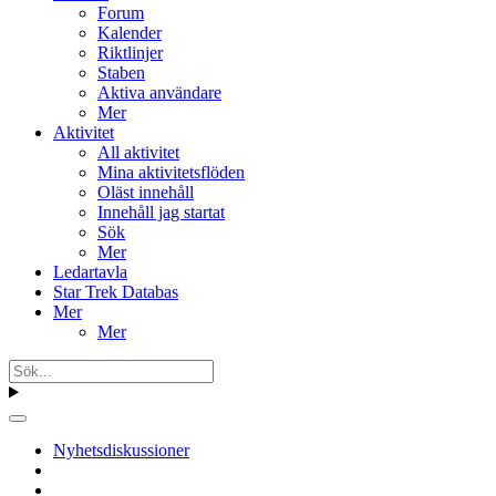
Forum
Kalender
Riktlinjer
Staben
Aktiva användare
Mer
Aktivitet
All aktivitet
Mina aktivitetsflöden
Oläst innehåll
Innehåll jag startat
Sök
Mer
Ledartavla
Star Trek Databas
Mer
Mer
Nyhetsdiskussioner