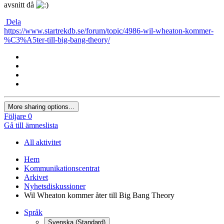
avsnitt då
Dela
https://www.startrekdb.se/forum/topic/4986-wil-wheaton-kommer-
%C3%A5ter-till-big-bang-theory/
More sharing options...
Följare
0
Gå till ämneslista
All aktivitet
Hem
Kommunikationscentrat
Arkivet
Nyhetsdiskussioner
Wil Wheaton kommer åter till Big Bang Theory
Språk
Svenska (Standard)