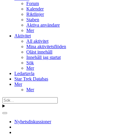
Forum
Kalender
Riktlinjer
Staben
Aktiva användare
Mer
Aktivitet
All aktivitet
Mina aktivitetsflöden
Oläst innehåll
Innehåll jag startat
Sök
Mer
Ledartavla
Star Trek Databas
Mer
Mer
Nyhetsdiskussioner