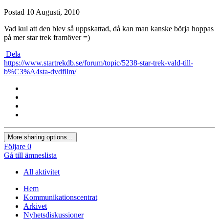
Postad
10 Augusti, 2010
Vad kul att den blev så uppskattad, då kan man kanske börja hoppas
på mer star trek framöver =)
Dela
https://www.startrekdb.se/forum/topic/5238-star-trek-vald-till-
b%C3%A4sta-dvdfilm/
More sharing options...
Följare
0
Gå till ämneslista
All aktivitet
Hem
Kommunikationscentrat
Arkivet
Nyhetsdiskussioner