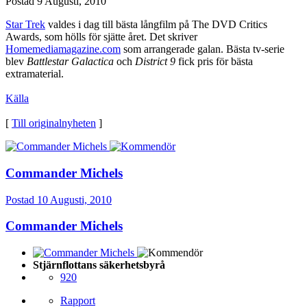
Postad
9 Augusti, 2010
Star Trek
valdes i dag till bästa långfilm på The DVD Critics
Awards, som hölls för sjätte året. Det skriver
Homemediamagazine.com
som arrangerade galan. Bästa tv-serie
blev
Battlestar Galactica
och
District 9
fick pris för bästa
extramaterial.
Källa
[
Till originalnyheten
]
Commander Michels
Postad
10 Augusti, 2010
Commander Michels
Stjärnflottans säkerhetsbyrå
920
Rapport