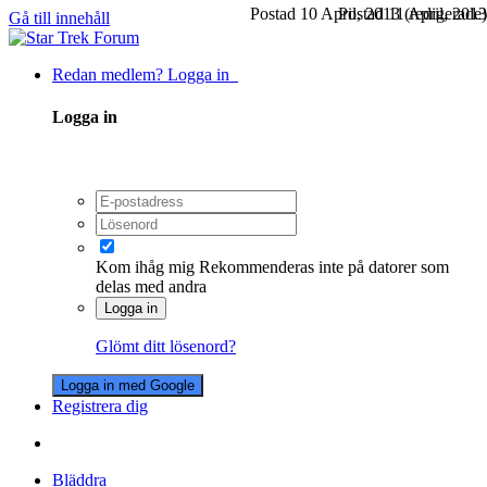
Postad
10 April, 2013
Postad
11 April, 2013
(redigerade)
Gå till innehåll
Redan medlem? Logga in
Logga in
Kom ihåg mig
Rekommenderas inte på datorer som
delas med andra
Logga in
Glömt ditt lösenord?
Logga in med Google
Registrera dig
Bläddra