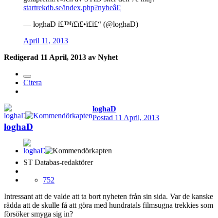
startrekdb.se/index.php?nyheâ€¦
— loghaD ï£™ï£ï£•ï£ï£“ (@loghaD)
April 11, 2013
Redigerad
11 April, 2013
av Nyhet
Citera
loghaD
Postad
11 April, 2013
loghaD
ST Databas-redaktörer
752
Intressant att de valde att ta bort nyheten från sin sida. Var de kanske
rädda att de skulle få att göra med hundratals filmsugna trekkies som
försöker smyga sig in?