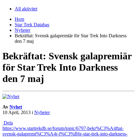
All aktivitet
Hem
Star Trek Databas
Nyheter
Bekräftat: Svensk galapremiär för Star Trek Into Darkness
den 7 maj
Bekräftat: Svensk galapremiär
för Star Trek Into Darkness
den 7 maj
Av
Nyhet
10 April, 2013
i
Nyheter
Dela
https://www.startrekdb.se/forum/topic/6797-bekr%C3%A4ftat-
svensk-galapremi%C3%A4r-f%C3%B6r-star-trek-into-darkness-