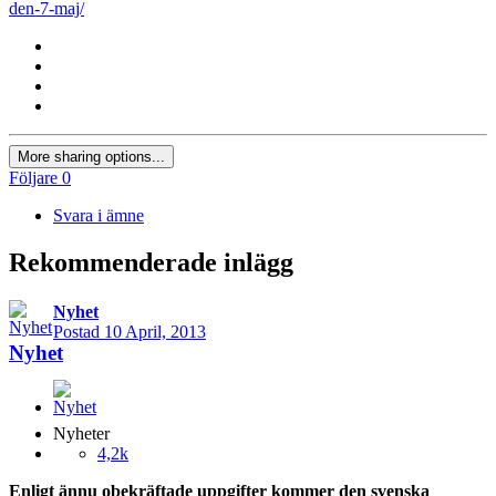
den-7-maj/
More sharing options...
Följare
0
Svara i ämne
Rekommenderade inlägg
Nyhet
Postad
10 April, 2013
Nyhet
Nyheter
4,2k
Enligt ännu obekräftade uppgifter kommer den svenska