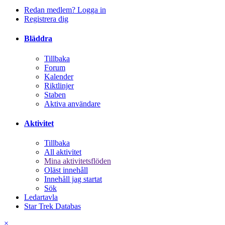
Redan medlem? Logga in
Registrera dig
Bläddra
Tillbaka
Forum
Kalender
Riktlinjer
Staben
Aktiva användare
Aktivitet
Tillbaka
All aktivitet
Mina aktivitetsflöden
Oläst innehåll
Innehåll jag startat
Sök
Ledartavla
Star Trek Databas
×