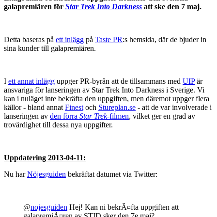
galapremiären för
Star Trek Into Darkness
att ske den 7 maj.
Detta baseras på
ett inlägg
på
Taste PR
:s hemsida, där de bjuder in
sina kunder till galapremiären.
I
ett annat inlägg
uppger PR-byrån att de tillsammans med
UIP
är
ansvariga för lanseringen av Star Trek Into Darkness i Sverige. Vi
kan i nuläget inte bekräfta den uppgiften, men däremot uppger flera
källor - bland annat
Finest
och
Stureplan.se
- att de var involverade i
lanseringen av
den förra
Star Trek
-filmen
, vilket ger en grad av
trovärdighet till dessa nya uppgifter.
Uppdatering 2013-04-11:
Nu har
Nöjesguiden
bekräftat datumet via Twitter:
@
nojesguiden
Hej! Kan ni bekrÃ¤fta uppgiften att
galapremiÃ¤ren av STID sker den 7e maj?