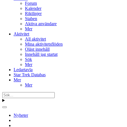
Forum
Kalender
Riktlinjer
Staben
Aktiva användare
Mer
Aktivitet
All aktivitet
Mina aktivitetsflöden
Oläst innehåll
Innehåll jag startat
Sök
Mer
Ledartavla
Star Trek Databas
Mer
Mer
Nyheter