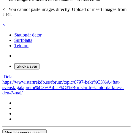
×
You cannot paste images directly. Upload or insert images from
URL.
×
Stationär dator
Surfplatta
Telefon
Skicka svar
Dela
https://www.startrekdb.se/forum/topic/6797-bekr%C3%A4ftat-
svensk-galapremi%C3%A4r-f%C3%B6r-star-trek-into-darkness-
den-7-maj/
More sharing options...