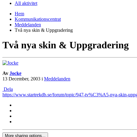
All aktivitet
Hem
Kommunikationscentrat
Meddelanden
Två nya skin & Uppgradering
Två nya skin & Uppgradering
Av
Jocke
13 December, 2003
i
Meddelanden
Dela
https://www.startrekdb.se/forum/topic/947-tv%C3%A5-nya-skin-uppg
More sharing options...