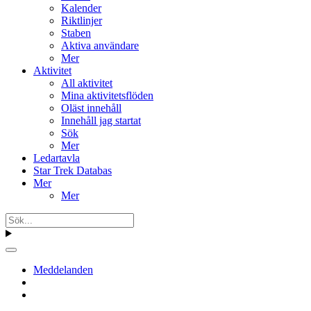
Kalender
Riktlinjer
Staben
Aktiva användare
Mer
Aktivitet
All aktivitet
Mina aktivitetsflöden
Oläst innehåll
Innehåll jag startat
Sök
Mer
Ledartavla
Star Trek Databas
Mer
Mer
Meddelanden