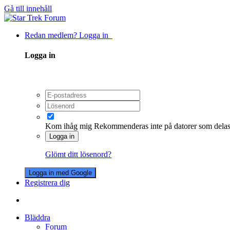
Gå till innehåll
Redan medlem? Logga in
Logga in
Kom ihåg mig
Rekommenderas inte på datorer som dela
Logga in
Glömt ditt lösenord?
Logga in med Google
Registrera dig
Bläddra
Forum