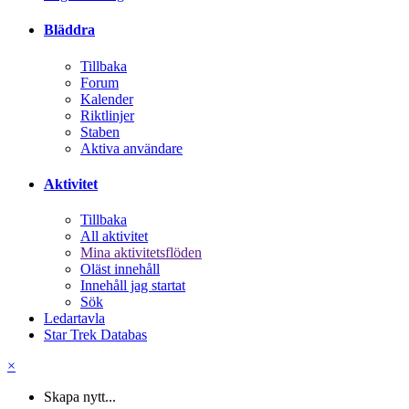
Bläddra
Tillbaka
Forum
Kalender
Riktlinjer
Staben
Aktiva användare
Aktivitet
Tillbaka
All aktivitet
Mina aktivitetsflöden
Oläst innehåll
Innehåll jag startat
Sök
Ledartavla
Star Trek Databas
×
Skapa nytt...