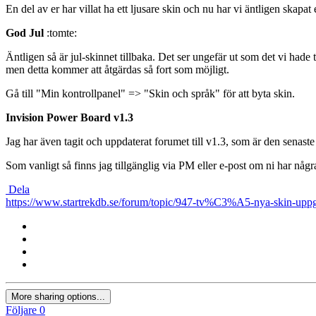
En del av er har villat ha ett ljusare skin och nu har vi äntligen skapa
God Jul
:tomte:
Äntligen så är jul-skinnet tillbaka. Det ser ungefär ut som det vi had
men detta kommer att åtgärdas så fort som möjligt.
Gå till "Min kontrollpanel" => "Skin och språk" för att byta skin.
Invision Power Board v1.3
Jag har även tagit och uppdaterat forumet till v1.3, som är den senaste o
Som vanligt så finns jag tillgänglig via PM eller e-post om ni har nå
Dela
https://www.startrekdb.se/forum/topic/947-tv%C3%A5-nya-skin-uppg
More sharing options...
Följare
0