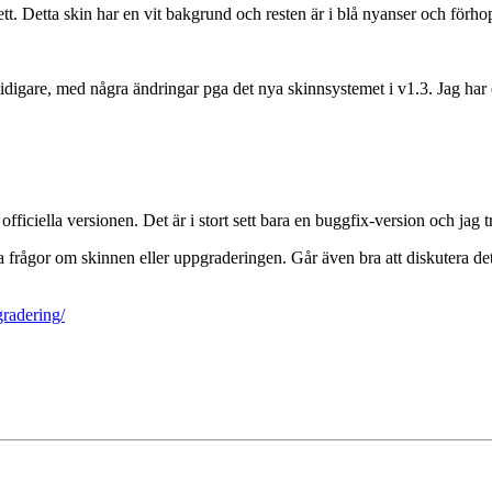
t ett. Detta skin har en vit bakgrund och resten är i blå nyanser och för
e tidigare, med några ändringar pga det nya skinnsystemet i v1.3. Jag ha
fficiella versionen. Det är i stort sett bara en buggfix-version och jag t
gra frågor om skinnen eller uppgraderingen. Går även bra att diskutera 
radering/