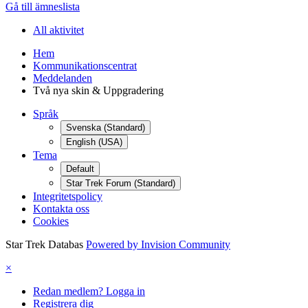
Gå till ämneslista
All aktivitet
Hem
Kommunikationscentrat
Meddelanden
Två nya skin & Uppgradering
Språk
Svenska (Standard)
English (USA)
Tema
Default
Star Trek Forum (Standard)
Integritetspolicy
Kontakta oss
Cookies
Star Trek Databas
Powered by Invision Community
×
Redan medlem? Logga in
Registrera dig