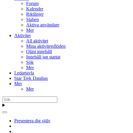
Forum
Kalender
Riktlinjer
Staben
Aktiva användare
Mer
Aktivitet
All aktivitet
Mina aktivitetsflöden
Oläst innehåll
Innehåll jag startat
Sök
Mer
Ledartavla
Star Trek Databas
Mer
Mer
Presentera dig själv