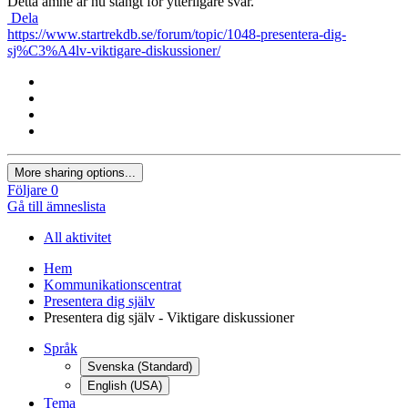
Detta ämne är nu stängt för ytterligare svar.
Dela
https://www.startrekdb.se/forum/topic/1048-presentera-dig-
sj%C3%A4lv-viktigare-diskussioner/
More sharing options...
Följare
0
Gå till ämneslista
All aktivitet
Hem
Kommunikationscentrat
Presentera dig själv
Presentera dig själv - Viktigare diskussioner
Språk
Svenska (Standard)
English (USA)
Tema