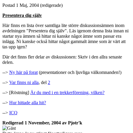
Postad
1 Maj, 2004
(redigerade)
Presentera dig själv
Här finns en lista över samtliga lite större diskussionsämnen inom
avdelningen "Presentera dig själv". Läs igenom denna lista innan ni
startar nya ämnen så hittar ni kanske något ämne som passar era
inlägg. Ni kanske också hittar något gammalt ämne som är värt att
tas upp igen?
Där det finns fler delar av diskussionen: Skriv i den allra senaste
delen.
-->
Ny här på forat
(presentationer och ljuvliga välkomnanden!)
-->
Var finns ni alla
, del
2
--> [Röstning]
Är du med i en trekkerförening, vilken?
-->
Hur hittade alla hit?
-->
ICQ
Redigerad
1 November, 2004
av Pjotr'k