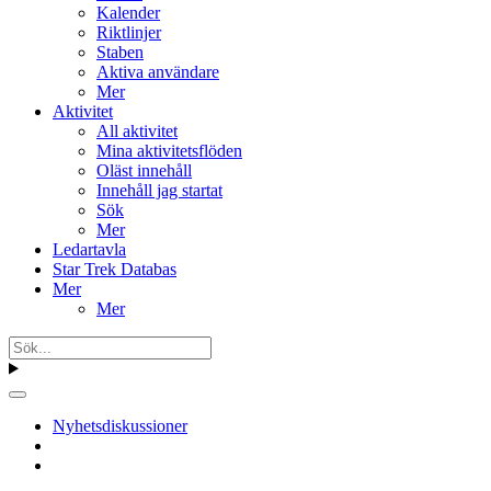
Kalender
Riktlinjer
Staben
Aktiva användare
Mer
Aktivitet
All aktivitet
Mina aktivitetsflöden
Oläst innehåll
Innehåll jag startat
Sök
Mer
Ledartavla
Star Trek Databas
Mer
Mer
Nyhetsdiskussioner