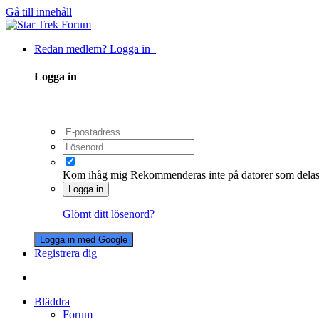
Gå till innehåll
Redan medlem? Logga in
Logga in
Kom ihåg mig
Rekommenderas inte på datorer som dela
Logga in
Glömt ditt lösenord?
Logga in med Google
Registrera dig
Bläddra
Forum