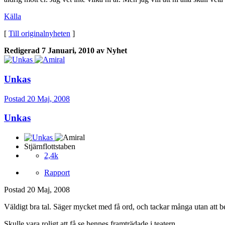
Källa
[
Till originalnyheten
]
Redigerad
7 Januari, 2010
av Nyhet
Unkas
Postad
20 Maj, 2008
Unkas
Stjärnflottstaben
2,4k
Rapport
Postad
20 Maj, 2008
Väldigt bra tal. Säger mycket med få ord, och tackar många utan att
Skulle vara roligt att få se hennes framträdade i teatern.