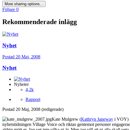
More sharing options...
Följare
0
Rekommenderade inlägg
Nyhet
Postad
20 Maj, 2008
Nyhet
Nyheter
4,2k
Rapport
Postad
20 Maj, 2008
(redigerade)
Kate Mulgrew (
Kathryn Janeway
i VOY) fi
nyhetstidningen Village Voice och riktas gentemot personer engagerad
aldrig mött er. Jag vet inte vilka ni är. Men jag vill att ni alla skall veta