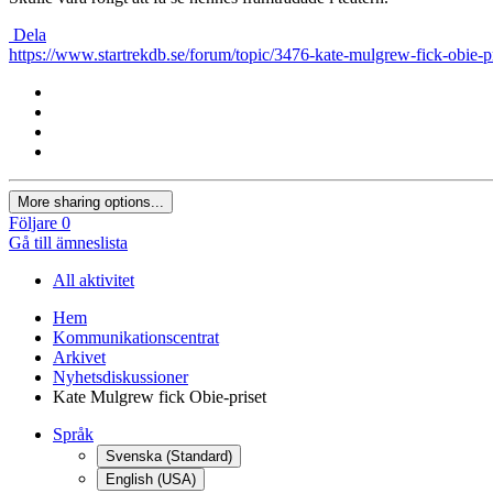
Dela
https://www.startrekdb.se/forum/topic/3476-kate-mulgrew-fick-obie-pr
More sharing options...
Följare
0
Gå till ämneslista
All aktivitet
Hem
Kommunikationscentrat
Arkivet
Nyhetsdiskussioner
Kate Mulgrew fick Obie-priset
Språk
Svenska (Standard)
English (USA)