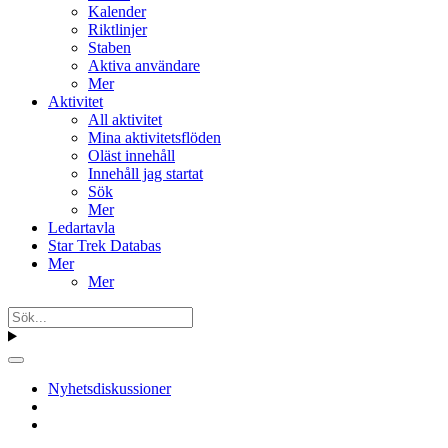
Kalender
Riktlinjer
Staben
Aktiva användare
Mer
Aktivitet
All aktivitet
Mina aktivitetsflöden
Oläst innehåll
Innehåll jag startat
Sök
Mer
Ledartavla
Star Trek Databas
Mer
Mer
Nyhetsdiskussioner