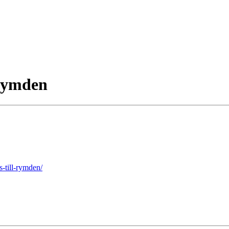
 rymden
-till-rymden/