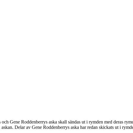
s och Gene Roddenberrys aska skall sändas ut i rymden med deras rymds
 askan. Delar av Gene Roddenberrys aska har redan skickats ut i rymd