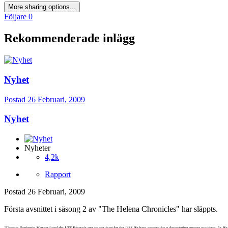
More sharing options...
Följare
0
Rekommenderade inlägg
Nyhet
Postad
26 Februari, 2009
Nyhet
Nyheter
4,2k
Rapport
Postad
26 Februari, 2009
Första avsnittet i säsong 2 av "The Helena Chronicles" har släppts.
"Captain Benjamin Maxwell and the USS Phoenix are on the hunt for the USS Helena, wanted for a devastating omega accident. As Helena