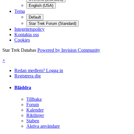
English (USA)
Tema
Default
Star Trek Forum (Standard)
Integritetspolicy
Kontakta oss
Cookies
Star Trek Databas
Powered by Invision Community
×
Redan medlem? Logga in
Registrera dig
Bläddra
Tillbaka
Forum
Kalender
Riktlinjer
Staben
Aktiva användare