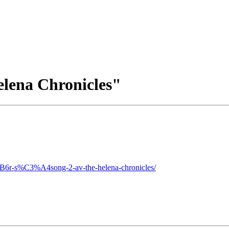
elena Chronicles"
B6r-s%C3%A4song-2-av-the-helena-chronicles/