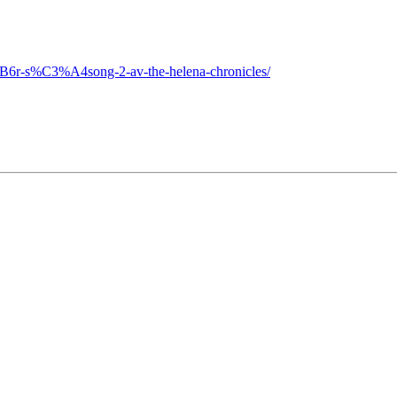
B6r-s%C3%A4song-2-av-the-helena-chronicles/