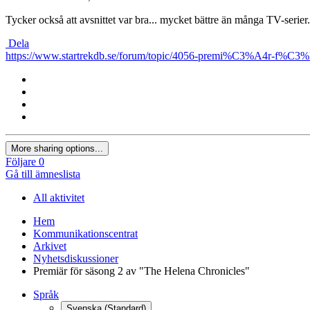
Tycker också att avsnittet var bra... mycket bättre än många TV-serier.
Dela
https://www.startrekdb.se/forum/topic/4056-premi%C3%A4r-f%C3%
More sharing options...
Följare
0
Gå till ämneslista
All aktivitet
Hem
Kommunikationscentrat
Arkivet
Nyhetsdiskussioner
Premiär för säsong 2 av "The Helena Chronicles"
Språk
Svenska (Standard)