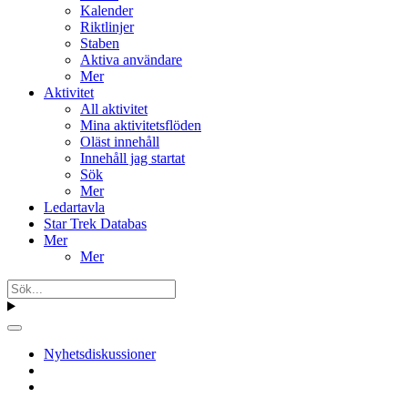
Kalender
Riktlinjer
Staben
Aktiva användare
Mer
Aktivitet
All aktivitet
Mina aktivitetsflöden
Oläst innehåll
Innehåll jag startat
Sök
Mer
Ledartavla
Star Trek Databas
Mer
Mer
Nyhetsdiskussioner