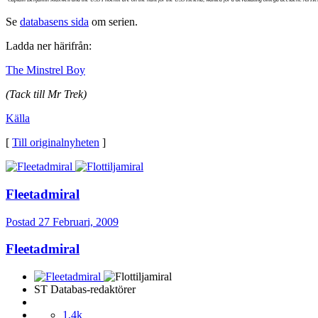
Se
databasens sida
om serien.
Ladda ner härifrån:
The Minstrel Boy
(Tack till Mr Trek)
Källa
[
Till originalnyheten
]
Fleetadmiral
Postad
27 Februari, 2009
Fleetadmiral
ST Databas-redaktörer
1,4k