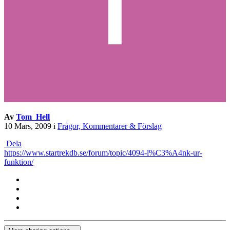
Av
Tom_Hell
10 Mars, 2009
i
Frågor, Kommentarer & Förslag
Dela
https://www.startrekdb.se/forum/topic/4094-l%C3%A4nk-ur-
funktion/