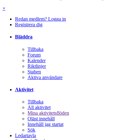
×
Redan medlem? Logga in
Registrera dig
Bläddra
Tillbaka
Forum
Kalender
Riktlinjer
Staben
Aktiva användare
Aktivitet
Tillbaka
All aktivitet
Mina aktivitetsflöden
Oläst innehåll
Innehåll jag startat
Sök
Ledartavla